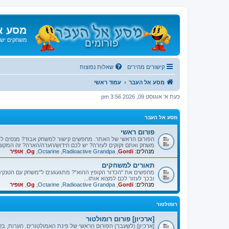
מסע א
משחקים ישנ
קישורים מהירים
שאלות נפוצות
מסע אל העבר
עמוד ראשי
כעת א' אוגוסט 09, 2026 3:56 pm
מסע אל העבר
פורום ראשי
הפורום הראשי של האתר. מחפשים קישור למשחק אבוד? מנסים ל
משחק ואתם זקוקים לעזרה? יש לכם חידוש/הערה/הארה? זה המקום
מנהלים:
Gordi
,
Radioactive Grandpa
,
Octarine
,
Og
,
אופיר
תאורים למשחקים
מחפשים את "הכדור הקופץ ההוא"? מתגעגעים ל"משחק עם הטנקים"
ובכך לעזור לכם למצוא אותו...
מנהלים:
Gordi
,
Radioactive Grandpa
,
Octarine
,
Og
,
אופיר
רומולטור
[ארכיון] פורום רומולטור
[ארכיון] (לשעבר) הפורום הראשי של פינת האמולטורים. הערות, בק