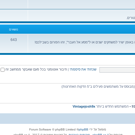
נושאים
643
ופן ישיר למשחקים ישנים או ל"מסע אל העבר", זהו הפורום בשבילכם!
שכחתי את סיסמתי
|
חיבור אוטומטי בכל פעם שאבקר ממחשב זה
9
• המשתמש החדש ביותר
Vintagejosh9x
מופעל על ידי
phpBB
® Forum Software © phpBB Limited
מבוסס על
phpBB.co.il - פורומים בעברית
. כל הזכויות שמורות © 2017 - phpBB.co.il.