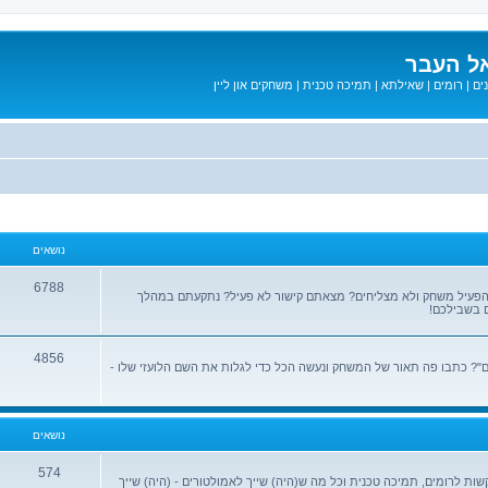
ל העבר
ים
|
רומים
|
שאילתא
|
תמיכה טכנית
|
משחקים און ליין
נושאים
6788
הפעיל משחק ולא מצליחים? מצאתם קישור לא פעיל? נתקעתם במהלך
 בשבילכם!
4856
? כתבו פה תאור של המשחק ונעשה הכל כדי לגלות את השם הלועזי שלו -
נושאים
574
שות לרומים, תמיכה טכנית וכל מה ש(היה) שייך לאמולטורים - (היה) שייך