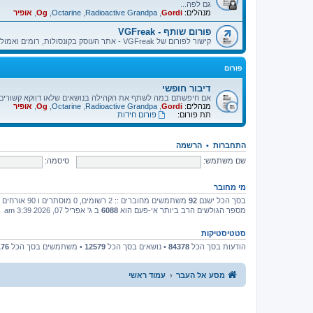
גם לפה...
מנהלים:
Gordi
,
Radioactive Grandpa
,
Octarine
,
Og
,
אופיר
פורום שותף - VGFreak
קישור לפורום של VGFreak - אתר העוסק בקונסולות, רומים ואמולטורים.
פורום
דיבור חופשי
אם חיפשתם במה לשתף את הקהילה בנושאים שלאו דווקא קשורים בא
מנהלים:
Gordi
,
Radioactive Grandpa
,
Octarine
,
Og
,
אופיר
תת פורום:
פורום חידות
התחברות
•
הרשמה
שם משתמש:
סיסמה:
מי מחובר
בסך הכל ישנם
92
משתמשים מחוברים :: 2 רשומים, 0 מוסתרים ו 90 אורחים (מבוסס על משתמשים פעילים ב־5 הדקות האחרונות)
מספר הגולשים הרב ביותר אי-פעם הוא
6088
ב ג' אפריל 07, 2026 3:39 am
סטטיסטיקות
הודעות בסך הכל
84378
• נושאים בסך הכל
12579
• משתמשים בסך הכל
176
מסע אל העבר
עמוד ראשי