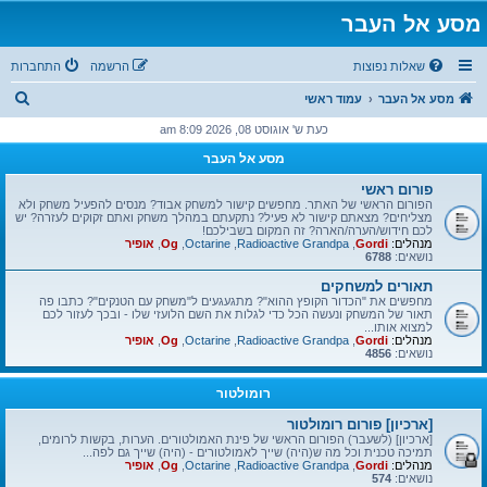
מסע אל העבר
שאלות נפוצות
הרשמה
התחברות
ח
מסע אל העבר
עמוד ראשי
י
כעת ש' אוגוסט 08, 2026 8:09 am
פ
מסע אל העבר
ו
פורום ראשי
ש
הפורום הראשי של האתר. מחפשים קישור למשחק אבוד? מנסים להפעיל משחק ולא
מצליחים? מצאתם קישור לא פעיל? נתקעתם במהלך משחק ואתם זקוקים לעזרה? יש
לכם חידוש/הערה/הארה? זה המקום בשבילכם!
מנהלים:
Gordi
,
Radioactive Grandpa
,
Octarine
,
Og
,
אופיר
נושאים:
6788
תאורים למשחקים
מחפשים את "הכדור הקופץ ההוא"? מתגעגעים ל"משחק עם הטנקים"? כתבו פה
תאור של המשחק ונעשה הכל כדי לגלות את השם הלועזי שלו - ובכך לעזור לכם
למצוא אותו...
מנהלים:
Gordi
,
Radioactive Grandpa
,
Octarine
,
Og
,
אופיר
נושאים:
4856
רומולטור
[ארכיון] פורום רומולטור
[ארכיון] (לשעבר) הפורום הראשי של פינת האמולטורים. הערות, בקשות לרומים,
תמיכה טכנית וכל מה ש(היה) שייך לאמולטורים - (היה) שייך גם לפה...
מנהלים:
Gordi
,
Radioactive Grandpa
,
Octarine
,
Og
,
אופיר
נושאים:
574