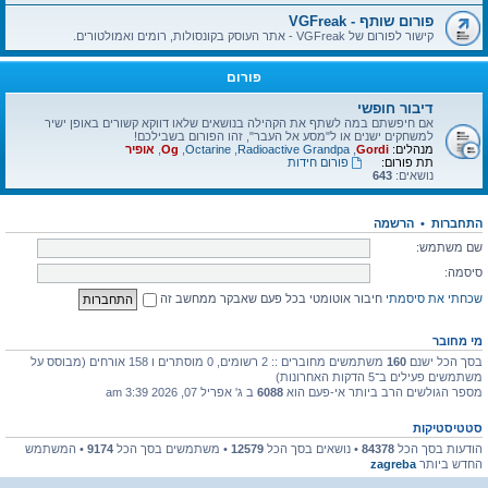
פורום שותף - VGFreak
קישור לפורום של VGFreak - אתר העוסק בקונסולות, רומים ואמולטורים.
פורום
דיבור חופשי
אם חיפשתם במה לשתף את הקהילה בנושאים שלאו דווקא קשורים באופן ישיר
למשחקים ישנים או ל"מסע אל העבר", זהו הפורום בשבילכם!
מנהלים:
Gordi
,
Radioactive Grandpa
,
Octarine
,
Og
,
אופיר
תת פורום:
פורום חידות
נושאים:
643
התחברות
•
הרשמה
שם משתמש:
סיסמה:
שכחתי את סיסמתי
חיבור אוטומטי בכל פעם שאבקר ממחשב זה
מי מחובר
בסך הכל ישנם
160
משתמשים מחוברים :: 2 רשומים, 0 מוסתרים ו 158 אורחים (מבוסס על
משתמשים פעילים ב־5 הדקות האחרונות)
מספר הגולשים הרב ביותר אי-פעם הוא
6088
ב ג' אפריל 07, 2026 3:39 am
סטטיסטיקות
הודעות בסך הכל
84378
• נושאים בסך הכל
12579
• משתמשים בסך הכל
9174
• המשתמש
החדש ביותר
zagreba