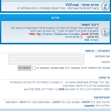
פורום שותף - VGFreak
קישור לפורום של VGFreak - אתר העוסק בקונסולות, רומים ואמולטורים.
פורום
דיבור חופשי
אם חיפשתם במה לשתף את הקהילה בנושאים שלאו דווקא קשורים באופן ישיר
למשחקים ישנים או ל"מסע אל העבר", זהו הפורום בשבילכם!
מנהלים:
Gordi
,
Radioactive Grandpa
,
Octarine
,
Og
,
אופיר
תת פורום:
פורום חידות
נושאים:
643
התחברות
•
הרשמה
שם משתמש:
סיסמה:
שכחתי את סיסמתי
חיבור אוטומטי בכל פעם שאבקר ממחשב זה
מי מחובר
בסך הכל ישנם
77
משתמשים מחוברים :: 2 רשומים, 0 מוסתרים ו 75 אורחים (מבוסס על
משתמשים פעילים ב־5 הדקות האחרונות)
מספר הגולשים הרב ביותר אי-פעם הוא
6088
ב ג' אפריל 07, 2026 3:39 am
סטטיסטיקות
הודעות בסך הכל
84378
• נושאים בסך הכל
12579
• משתמשים בסך הכל
9174
• המשתמש
החדש ביותר
zagreba