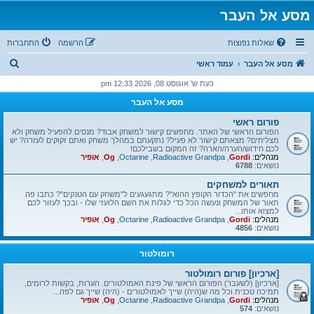
מסע אל העבר
שאלות נפוצות
הרשמה
התחברות
ח
מסע אל העבר
עמוד ראשי
י
כעת ש' אוגוסט 08, 2026 12:33 pm
פ
מסע אל העבר
ו
פורום ראשי
ש
הפורום הראשי של האתר. מחפשים קישור למשחק אבוד? מנסים להפעיל משחק ולא
מצליחים? מצאתם קישור לא פעיל? נתקעתם במהלך משחק ואתם זקוקים לעזרה? יש
לכם חידוש/הערה/הארה? זה המקום בשבילכם!
מנהלים:
Gordi
,
Radioactive Grandpa
,
Octarine
,
Og
,
אופיר
נושאים:
6788
תאורים למשחקים
מחפשים את "הכדור הקופץ ההוא"? מתגעגעים ל"משחק עם הטנקים"? כתבו פה
תאור של המשחק ונעשה הכל כדי לגלות את השם הלועזי שלו - ובכך לעזור לכם
למצוא אותו...
מנהלים:
Gordi
,
Radioactive Grandpa
,
Octarine
,
Og
,
אופיר
נושאים:
4856
רומולטור
[ארכיון] פורום רומולטור
[ארכיון] (לשעבר) הפורום הראשי של פינת האמולטורים. הערות, בקשות לרומים,
תמיכה טכנית וכל מה ש(היה) שייך לאמולטורים - (היה) שייך גם לפה...
מנהלים:
Gordi
,
Radioactive Grandpa
,
Octarine
,
Og
,
אופיר
נושאים:
574