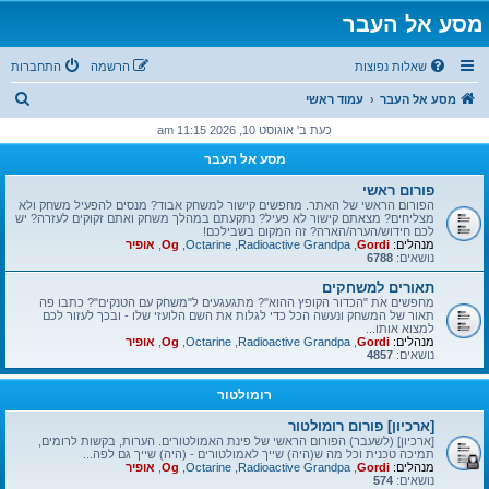
מסע אל העבר
שאלות נפוצות
הרשמה
התחברות
ח
מסע אל העבר
עמוד ראשי
י
כעת ב' אוגוסט 10, 2026 11:15 am
פ
מסע אל העבר
ו
פורום ראשי
ש
הפורום הראשי של האתר. מחפשים קישור למשחק אבוד? מנסים להפעיל משחק ולא
מצליחים? מצאתם קישור לא פעיל? נתקעתם במהלך משחק ואתם זקוקים לעזרה? יש
לכם חידוש/הערה/הארה? זה המקום בשבילכם!
מנהלים:
Gordi
,
Radioactive Grandpa
,
Octarine
,
Og
,
אופיר
נושאים:
6788
תאורים למשחקים
מחפשים את "הכדור הקופץ ההוא"? מתגעגעים ל"משחק עם הטנקים"? כתבו פה
תאור של המשחק ונעשה הכל כדי לגלות את השם הלועזי שלו - ובכך לעזור לכם
למצוא אותו...
מנהלים:
Gordi
,
Radioactive Grandpa
,
Octarine
,
Og
,
אופיר
נושאים:
4857
רומולטור
[ארכיון] פורום רומולטור
[ארכיון] (לשעבר) הפורום הראשי של פינת האמולטורים. הערות, בקשות לרומים,
תמיכה טכנית וכל מה ש(היה) שייך לאמולטורים - (היה) שייך גם לפה...
מנהלים:
Gordi
,
Radioactive Grandpa
,
Octarine
,
Og
,
אופיר
נושאים:
574