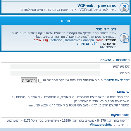
פורום שותף - VGFreak
קישור לפורום של VGFreak - אתר העוסק בקונסולות, רומים ואמולטורים.
פורום
דיבור חופשי
אם חיפשתם במה לשתף את הקהילה בנושאים שלאו דווקא קשורים באופן ישיר
למשחקים ישנים או ל"מסע אל העבר", זהו הפורום בשבילכם!
מנהלים:
Gordi
,
Radioactive Grandpa
,
Octarine
,
Og
,
אופיר
תת פורום:
פורום חידות
נושאים:
643
התחברות
•
הרשמה
שם משתמש:
סיסמה:
שכחתי את סיסמתי
חיבור אוטומטי בכל פעם שאבקר ממחשב זה
מי מחובר
בסך הכל ישנם
98
משתמשים מחוברים :: 2 רשומים, 0 מוסתרים ו 96 אורחים (מבוסס על
משתמשים פעילים ב־5 הדקות האחרונות)
מספר הגולשים הרב ביותר אי-פעם הוא
6088
ב ג' אפריל 07, 2026 3:39 am
סטטיסטיקות
הודעות בסך הכל
84379
• נושאים בסך הכל
12580
• משתמשים בסך הכל
9176
• המשתמש
החדש ביותר
Vintagejosh9x