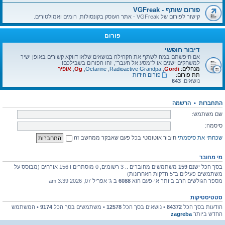
פורום שותף - VGFreak
קישור לפורום של VGFreak - אתר העוסק בקונסולות, רומים ואמולטורים.
פורום
דיבור חופשי
אם חיפשתם במה לשתף את הקהילה בנושאים שלאו דווקא קשורים באופן ישיר
למשחקים ישנים או ל"מסע אל העבר", זהו הפורום בשבילכם!
מנהלים:
Gordi
,
Radioactive Grandpa
,
Octarine
,
Og
,
אופיר
תת פורום:
פורום חידות
נושאים:
643
התחברות
•
הרשמה
שם משתמש:
סיסמה:
שכחתי את סיסמתי
חיבור אוטומטי בכל פעם שאבקר ממחשב זה
מי מחובר
בסך הכל ישנם
159
משתמשים מחוברים :: 3 רשומים, 0 מוסתרים ו 156 אורחים (מבוסס על
משתמשים פעילים ב־5 הדקות האחרונות)
מספר הגולשים הרב ביותר אי-פעם הוא
6088
ב ג' אפריל 07, 2026 3:39 am
סטטיסטיקות
הודעות בסך הכל
84372
• נושאים בסך הכל
12578
• משתמשים בסך הכל
9174
• המשתמש
החדש ביותר
zagreba