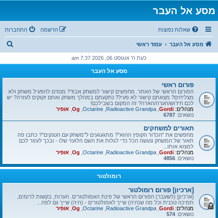
מסע אל העבר
שאלות נפוצות
הרשמה
התחברות
ח
מסע אל העבר
עמוד ראשי
י
כעת ה' אוגוסט 06, 2026 7:37 am
פ
מסע אל העבר
ו
פורום ראשי
ש
הפורום הראשי של האתר. מחפשים קישור למשחק אבוד? מנסים להפעיל משחק ולא
מצליחים? מצאתם קישור לא פעיל? נתקעתם במהלך משחק ואתם זקוקים לעזרה? יש
לכם חידוש/הערה/הארה? זה המקום בשבילכם!
מנהלים:
Gordi
,
Radioactive Grandpa
,
Octarine
,
Og
,
אופיר
נושאים:
6787
תאורים למשחקים
מחפשים את "הכדור הקופץ ההוא"? מתגעגעים ל"משחק עם הטנקים"? כתבו פה
תאור של המשחק ונעשה הכל כדי לגלות את השם הלועזי שלו - ובכך לעזור לכם
למצוא אותו...
מנהלים:
Gordi
,
Radioactive Grandpa
,
Octarine
,
Og
,
אופיר
נושאים:
4856
רומולטור
[ארכיון] פורום רומולטור
[ארכיון] (לשעבר) הפורום הראשי של פינת האמולטורים. הערות, בקשות לרומים,
תמיכה טכנית וכל מה ש(היה) שייך לאמולטורים - (היה) שייך גם לפה...
מנהלים:
Gordi
,
Radioactive Grandpa
,
Octarine
,
Og
,
אופיר
נושאים:
574