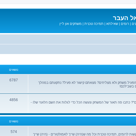
ל העבר
ים
|
רומים
|
שאילתא
|
תמיכה טכנית
|
משחקים און ליין
נושאים
6787
הפעיל משחק ולא מצליחים? מצאתם קישור לא פעיל? נתקעתם במהלך
 בשבילכם!
4856
? כתבו פה תאור של המשחק ונעשה הכל כדי לגלות את השם הלועזי שלו -
נושאים
574
שות לרומים, תמיכה טכנית וכל מה ש(היה) שייך לאמולטורים - (היה) שייך