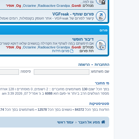
גם לפה...
מנהלים:
Gordi
,
Radioactive Grandpa
,
Octarine
,
Og
,
אופיר
פורום שותף - VGFreak
קישור לפורום של VGFreak - אתר העוסק בקונסולות, רומים ואמולטורים.
פורום
דיבור חופשי
אם חיפשתם במה לשתף את הקהילה בנושאים שלאו דווקא קשורים בא
מנהלים:
Gordi
,
Radioactive Grandpa
,
Octarine
,
Og
,
אופיר
תת פורום:
פורום חידות
התחברות
•
הרשמה
שם משתמש:
סיסמה:
מי מחובר
בסך הכל ישנם
130
משתמשים מחוברים :: 2 רשומים, 0 מוסתרים ו 128 אורחים (מבוסס על משתמשים פעילים ב־5 הדקות האחרונות)
מספר הגולשים הרב ביותר אי-פעם הוא
6088
ב ג' אפריל 07, 2026 3:39 am
סטטיסטיקות
הודעות בסך הכל
84372
• נושאים בסך הכל
12578
• משתמשים בסך הכל
174
מסע אל העבר
עמוד ראשי