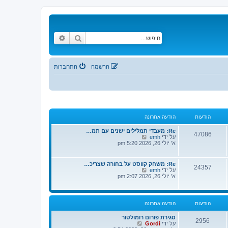
חיפוש
חיפוש מתקדם
הרשמה
התחברות
הודעות
הודעה אחרונה
Re: מעבדי תמלילים ישנים עם תמ…
47086
צ
על ידי
emh
פ
א' יולי 26, 2026 5:20 pm
ה
ב
ה
Re: משחק קווסט על בחורה שצריכ…
24357
ו
צ
על ידי
emh
ד
פ
א' יולי 26, 2026 2:07 pm
ע
ה
ה
ב
ה
ה
א
ו
הודעות
הודעה אחרונה
ח
ד
ר
ע
ו
סגירת פורום רומולטור
ה
2956
נ
צ
על ידי
Gordi
ה
ה