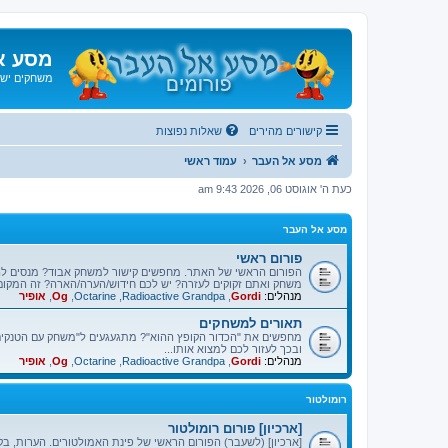
מסע א
משחקים ישנ
קישורים מהירים
שאלות נפוצות
מסע אל העבר
עמוד ראשי
כעת ה' אוגוסט 06, 2026 9:43 am
מסע אל העבר
פורום ראשי
הפורום הראשי של האתר. מחפשים קישור למשחק אבוד? מנסים ל
משחק ואתם זקוקים לעזרה? יש לכם חידוש/הערה/הארה? זה המקום
מנהלים:
Gordi
,
Radioactive Grandpa
,
Octarine
,
Og
,
אופיר
תאורים למשחקים
מחפשים את "הכדור הקופץ ההוא"? מתגעגעים ל"משחק עם הטנקים"
ובכך לעזור לכם למצוא אותו...
מנהלים:
Gordi
,
Radioactive Grandpa
,
Octarine
,
Og
,
אופיר
רומולטור
[ארכיון] פורום רומולטור
[ארכיון] (לשעבר) הפורום הראשי של פינת האמולטורים. הערות, בק