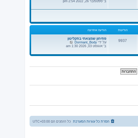
פ
ב' ספטמבר 26, 2022 2:54 pm
א
ה
ח
ב
ר
ה
ו
ו
נ
ד
ה
ע
ה
הודעות
הודעה אחרונה
ה
א
ח
פתיחון שמצאתי בתקליטון
9937
ר
צ
על ידי
Dormant_Body
ו
פ
ב' אוגוסט 03, 2026 1:30 am
נ
ה
ה
ב
ה
ו
ד
ע
ה
ה
א
ח
ר
ו
נ
ה
הסרת כל עוגיות המערכת
כל הזמנים הם
UTC+03:00