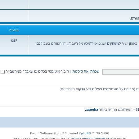
נושאים
643
ופן ישיר למשחקים ישנים או ל"מסע אל העבר", זהו הפורום בשבילכם!
שכחתי את סיסמתי
|
חיבור אוטומטי בכל פעם שאבקר ממחשב זה
9
• המשתמש החדש ביותר
zagreba
מופעל על ידי
phpBB
® Forum Software © phpBB Limited
מבוסס על
phpBB.co.il - פורומים בעברית
. כל הזכויות שמורות © 2017 - phpBB.co.il.