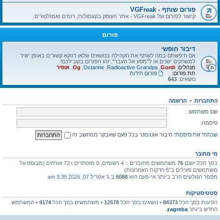
פורום שותף - VGFreak
קישור לפורום של VGFreak - אתר העוסק בקונסולות, רומים ואמולטורים.
פורום
דיבור חופשי
אם חיפשתם במה לשתף את הקהילה בנושאים שלאו דווקא קשורים באופן ישיר
למשחקים ישנים או ל"מסע אל העבר", זהו הפורום בשבילכם!
מנהלים:
Gordi
,
Radioactive Grandpa
,
Octarine
,
Og
,
אופיר
תת פורום:
פורום חידות
נושאים:
643
התחברות
•
הרשמה
שם משתמש:
סיסמה:
שכחתי את סיסמתי
חיבור אוטומטי בכל פעם שאבקר ממחשב זה
מי מחובר
בסך הכל ישנם
76
משתמשים מחוברים :: 4 רשומים, 0 מוסתרים ו 72 אורחים (מבוסס על
משתמשים פעילים ב־5 הדקות האחרונות)
מספר הגולשים הרב ביותר אי-פעם הוא
6088
ב ג' אפריל 07, 2026 3:39 am
סטטיסטיקות
הודעות בסך הכל
84373
• נושאים בסך הכל
12578
• משתמשים בסך הכל
9174
• המשתמש
החדש ביותר
zagreba