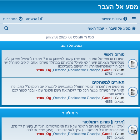
מסע אל העבר
שאלות נפוצות
הרשמה
התחברות
ח
מסע אל העבר
עמוד ראשי
י
כעת ה' אוגוסט 06, 2026 2:56 pm
פ
מסע אל העבר
ו
פורום ראשי
ש
הפורום הראשי של האתר. מחפשים קישור למשחק אבוד? מנסים להפעיל משחק ולא
מצליחים? מצאתם קישור לא פעיל? נתקעתם במהלך משחק ואתם זקוקים לעזרה? יש
לכם חידוש/הערה/הארה? זה המקום בשבילכם!
מנהלים:
Gordi
,
Radioactive Grandpa
,
Octarine
,
Og
,
אופיר
נושאים:
6787
תאורים למשחקים
מחפשים את "הכדור הקופץ ההוא"? מתגעגעים ל"משחק עם הטנקים"? כתבו פה
תאור של המשחק ונעשה הכל כדי לגלות את השם הלועזי שלו - ובכך לעזור לכם
למצוא אותו...
מנהלים:
Gordi
,
Radioactive Grandpa
,
Octarine
,
Og
,
אופיר
נושאים:
4856
רומולטור
[ארכיון] פורום רומולטור
[ארכיון] (לשעבר) הפורום הראשי של פינת האמולטורים. הערות, בקשות לרומים,
תמיכה טכנית וכל מה ש(היה) שייך לאמולטורים - (היה) שייך גם לפה...
מנהלים:
Gordi
,
Radioactive Grandpa
,
Octarine
,
Og
,
אופיר
נושאים:
574