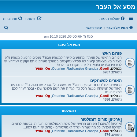
מסע אל העבר
שאלות נפוצות
הרשמה
התחברות
ח
מסע אל העבר
עמוד ראשי
י
כעת ה' אוגוסט 06, 2026 10:10 am
פ
מסע אל העבר
ו
פורום ראשי
ש
הפורום הראשי של האתר. מחפשים קישור למשחק אבוד? מנסים להפעיל משחק ולא
מצליחים? מצאתם קישור לא פעיל? נתקעתם במהלך משחק ואתם זקוקים לעזרה? יש
לכם חידוש/הערה/הארה? זה המקום בשבילכם!
מנהלים:
Gordi
,
Radioactive Grandpa
,
Octarine
,
Og
,
אופיר
נושאים:
6787
תאורים למשחקים
מחפשים את "הכדור הקופץ ההוא"? מתגעגעים ל"משחק עם הטנקים"? כתבו פה
תאור של המשחק ונעשה הכל כדי לגלות את השם הלועזי שלו - ובכך לעזור לכם
למצוא אותו...
מנהלים:
Gordi
,
Radioactive Grandpa
,
Octarine
,
Og
,
אופיר
נושאים:
4856
רומולטור
[ארכיון] פורום רומולטור
[ארכיון] (לשעבר) הפורום הראשי של פינת האמולטורים. הערות, בקשות לרומים,
תמיכה טכנית וכל מה ש(היה) שייך לאמולטורים - (היה) שייך גם לפה...
מנהלים:
Gordi
,
Radioactive Grandpa
,
Octarine
,
Og
,
אופיר
נושאים:
574