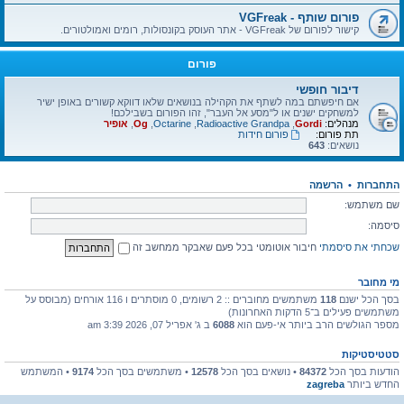
פורום שותף - VGFreak
קישור לפורום של VGFreak - אתר העוסק בקונסולות, רומים ואמולטורים.
פורום
דיבור חופשי
אם חיפשתם במה לשתף את הקהילה בנושאים שלאו דווקא קשורים באופן ישיר
למשחקים ישנים או ל"מסע אל העבר", זהו הפורום בשבילכם!
מנהלים:
Gordi
,
Radioactive Grandpa
,
Octarine
,
Og
,
אופיר
תת פורום:
פורום חידות
נושאים:
643
התחברות
•
הרשמה
שם משתמש:
סיסמה:
שכחתי את סיסמתי
חיבור אוטומטי בכל פעם שאבקר ממחשב זה
מי מחובר
בסך הכל ישנם
118
משתמשים מחוברים :: 2 רשומים, 0 מוסתרים ו 116 אורחים (מבוסס על
משתמשים פעילים ב־5 הדקות האחרונות)
מספר הגולשים הרב ביותר אי-פעם הוא
6088
ב ג' אפריל 07, 2026 3:39 am
סטטיסטיקות
הודעות בסך הכל
84372
• נושאים בסך הכל
12578
• משתמשים בסך הכל
9174
• המשתמש
החדש ביותר
zagreba