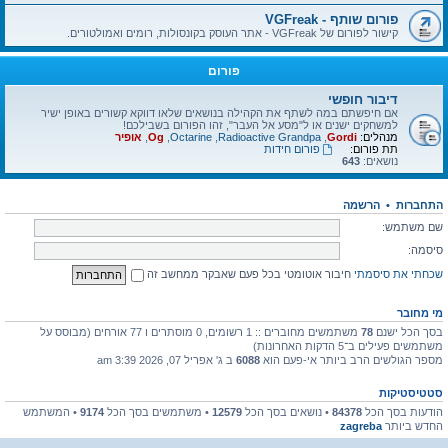
פורום שותף - VGFreak
קישור לפורום של VGFreak - אתר העוסק בקונסולות, רומים ואמולטורים.
פורום
דיבור חופשי
אם חיפשתם במה לשתף את הקהילה בנושאים שלאו דווקא קשורים באופן ישיר
למשחקים ישנים או ל"מסע אל העבר", זהו הפורום בשבילכם!
מנהלים:
Gordi
,
Radioactive Grandpa
,
Octarine
,
Og
,
אופיר
תת פורום:
פורום חידות
נושאים:
643
התחברות
•
הרשמה
שם משתמש:
סיסמה:
שכחתי את סיסמתי
חיבור אוטומטי בכל פעם שאבקר ממחשב זה
מי מחובר
בסך הכל ישנם
78
משתמשים מחוברים :: 1 רשומים, 0 מוסתרים ו 77 אורחים (מבוסס על
משתמשים פעילים ב־5 הדקות האחרונות)
מספר הגולשים הרב ביותר אי-פעם הוא
6088
ב ג' אפריל 07, 2026 3:39 am
סטטיסטיקות
הודעות בסך הכל
84378
• נושאים בסך הכל
12579
• משתמשים בסך הכל
9174
• המשתמש
החדש ביותר
zagreba