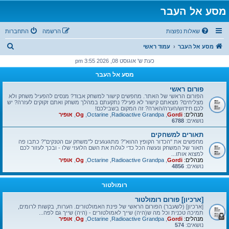
מסע אל העבר
שאלות נפוצות
הרשמה
התחברות
ח
מסע אל העבר
עמוד ראשי
י
כעת ש' אוגוסט 08, 2026 3:55 pm
פ
מסע אל העבר
ו
פורום ראשי
ש
הפורום הראשי של האתר. מחפשים קישור למשחק אבוד? מנסים להפעיל משחק ולא
מצליחים? מצאתם קישור לא פעיל? נתקעתם במהלך משחק ואתם זקוקים לעזרה? יש
לכם חידוש/הערה/הארה? זה המקום בשבילכם!
מנהלים:
Gordi
,
Radioactive Grandpa
,
Octarine
,
Og
,
אופיר
נושאים:
6788
תאורים למשחקים
מחפשים את "הכדור הקופץ ההוא"? מתגעגעים ל"משחק עם הטנקים"? כתבו פה
תאור של המשחק ונעשה הכל כדי לגלות את השם הלועזי שלו - ובכך לעזור לכם
למצוא אותו...
מנהלים:
Gordi
,
Radioactive Grandpa
,
Octarine
,
Og
,
אופיר
נושאים:
4856
רומולטור
[ארכיון] פורום רומולטור
[ארכיון] (לשעבר) הפורום הראשי של פינת האמולטורים. הערות, בקשות לרומים,
תמיכה טכנית וכל מה ש(היה) שייך לאמולטורים - (היה) שייך גם לפה...
מנהלים:
Gordi
,
Radioactive Grandpa
,
Octarine
,
Og
,
אופיר
נושאים:
574