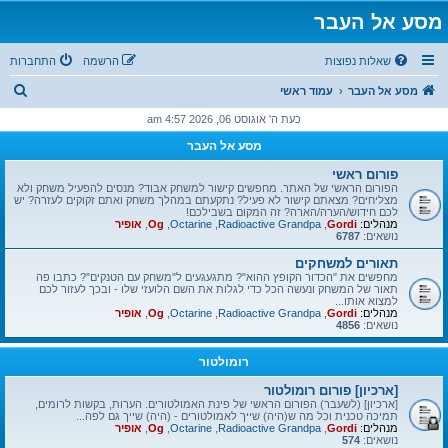
מסע אל העבר
שאלות נפוצות
הרשמה
התחברות
ח
מסע אל העבר
עמוד ראשי
י
כעת ה' אוגוסט 06, 2026 4:57 am
פ
מסע אל העבר
ו
פורום ראשי
ש
הפורום הראשי של האתר. מחפשים קישור למשחק אבוד? מנסים להפעיל משחק ולא
מצליחים? מצאתם קישור לא פעיל? נתקעתם במהלך משחק ואתם זקוקים לעזרה? יש
לכם חידוש/הערה/הארה? זה המקום בשבילכם!
מנהלים:
Gordi
,
Radioactive Grandpa
,
Octarine
,
Og
,
אופיר
נושאים:
6787
תאורים למשחקים
מחפשים את "הכדור הקופץ ההוא"? מתגעגעים ל"משחק עם הטנקים"? כתבו פה
תאור של המשחק ונעשה הכל כדי לגלות את השם הלועזי שלו - ובכך לעזור לכם
למצוא אותו...
מנהלים:
Gordi
,
Radioactive Grandpa
,
Octarine
,
Og
,
אופיר
נושאים:
4856
רומולטור
[ארכיון] פורום רומולטור
[ארכיון] (לשעבר) הפורום הראשי של פינת האמולטורים. הערות, בקשות לרומים,
תמיכה טכנית וכל מה ש(היה) שייך לאמולטורים - (היה) שייך גם לפה...
מנהלים:
Gordi
,
Radioactive Grandpa
,
Octarine
,
Og
,
אופיר
נושאים:
574