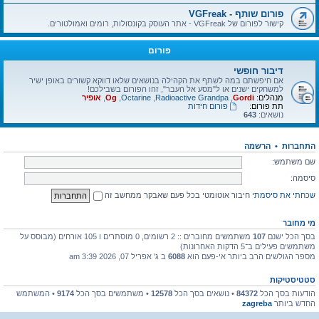
פורום שותף - VGFreak
קישור לפורום של VGFreak - אתר העוסק בקונסולות, רומים ואמולטורים.
פורום
דיבור חופשי
אם חיפשתם במה לשתף את הקהילה בנושאים שלאו דווקא קשורים באופן ישיר
למשחקים ישנים או ל"מסע אל העבר", זהו הפורום בשבילכם!
מנהלים:
Gordi
,
Radioactive Grandpa
,
Octarine
,
Og
,
אופיר
תת פורום:
פורום חידות
נושאים:
643
התחברות
•
הרשמה
שם משתמש:
סיסמה:
שכחתי את סיסמתי
חיבור אוטומטי בכל פעם שאבקר ממחשב זה
מי מחובר
בסך הכל ישנם
107
משתמשים מחוברים :: 2 רשומים, 0 מוסתרים ו 105 אורחים (מבוסס על
משתמשים פעילים ב־5 הדקות האחרונות)
מספר הגולשים הרב ביותר אי-פעם הוא
6088
ב ג' אפריל 07, 2026 3:39 am
סטטיסטיקות
הודעות בסך הכל
84372
• נושאים בסך הכל
12578
• משתמשים בסך הכל
9174
• המשתמש
החדש ביותר
zagreba