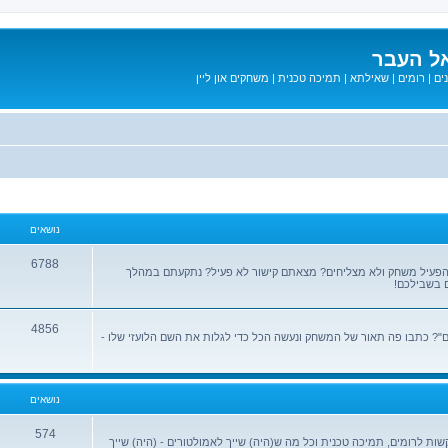
ל העבר
ים
|
רומים
|
שאילתא
|
תמיכה טכנית
|
משחקים און ליין
נושאים
6788
הפעיל משחק ולא מצליחים? מצאתם קישור לא פעיל? נתקעתם במהלך
 בשבילכם!
4856
? כתבו פה תאור של המשחק ונעשה הכל כדי לגלות את השם הלועזי שלו -
נושאים
574
שות לרומים, תמיכה טכנית וכל מה ש(היה) שייך לאמולטורים - (היה) שייך