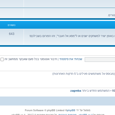
נושאים
643
ופן ישיר למשחקים ישנים או ל"מסע אל העבר", זהו הפורום בשבילכם!
שכחתי את סיסמתי
|
חיבור אוטומטי בכל פעם שאבקר ממחשב זה
9
• המשתמש החדש ביותר
zagreba
מופעל על ידי
phpBB
® Forum Software © phpBB Limited
מבוסס על
phpBB.co.il - פורומים בעברית
. כל הזכויות שמורות © 2017 - phpBB.co.il.