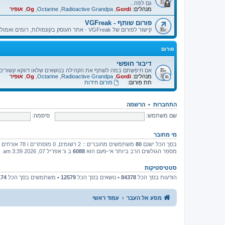
גם לפה...
מנהלים:
Gordi
,
Radioactive Grandpa
,
Octarine
,
Og
,
אופיר
פורום שותף - VGFreak
קישור לפורום של VGFreak - אתר העוסק בקונסולות, רומים ואמולטורים.
פורום
דיבור חופשי
אם חיפשתם במה לשתף את הקהילה בנושאים שלאו דווקא קשורים בא
מנהלים:
Gordi
,
Radioactive Grandpa
,
Octarine
,
Og
,
אופיר
תת פורום:
פורום חידות
התחברות
•
הרשמה
שם משתמש:
סיסמה:
מי מחובר
בסך הכל ישנם
80
משתמשים מחוברים :: 2 רשומים, 0 מוסתרים ו 78 אורחים (מבוסס על משתמשים פעילים ב־5 הדקות האחרונות)
מספר הגולשים הרב ביותר אי-פעם הוא
6088
ב ג' אפריל 07, 2026 3:39 am
סטטיסטיקות
הודעות בסך הכל
84378
• נושאים בסך הכל
12579
• משתמשים בסך הכל
174
מסע אל העבר
עמוד ראשי