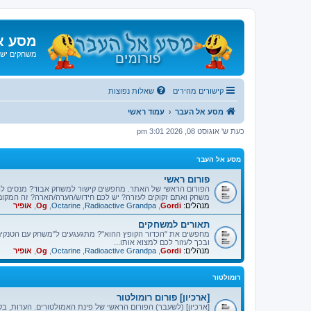
מסע א
משחקים ישנ
קישורים מהירים
שאלות נפוצות
מסע אל העבר
עמוד ראשי
כעת ש' אוגוסט 08, 2026 3:01 pm
מסע אל העבר
פורום ראשי
הפורום הראשי של האתר. מחפשים קישור למשחק אבוד? מנסים ל
משחק ואתם זקוקים לעזרה? יש לכם חידוש/הערה/הארה? זה המקום
מנהלים:
Gordi
,
Radioactive Grandpa
,
Octarine
,
Og
,
אופיר
תאורים למשחקים
מחפשים את "הכדור הקופץ ההוא"? מתגעגעים ל"משחק עם הטנקים"
ובכך לעזור לכם למצוא אותו...
מנהלים:
Gordi
,
Radioactive Grandpa
,
Octarine
,
Og
,
אופיר
רומולטור
[ארכיון] פורום רומולטור
[ארכיון] (לשעבר) הפורום הראשי של פינת האמולטורים. הערות, בק