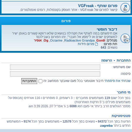
פורום שותף - VGFreak
קישור לפורום של VGFreak - אתר העוסק בקונסולות, רומים ואמולטורים.
פורום
דיבור חופשי
אם חיפשתם במה לשתף את הקהילה בנושאים שלאו דווקא קשורים באופן ישיר
למשחקים ישנים או ל"מסע אל העבר", זהו הפורום בשבילכם!
מנהלים:
Gordi
,
Radioactive Grandpa
,
Octarine
,
Og
,
אופיר
תת פורום:
פורום חידות
נושאים:
643
התחברות
•
הרשמה
שם משתמש:
סיסמה:
שכחתי את סיסמתי
חיבור אוטומטי בכל פעם שאבקר ממחשב זה
מי מחובר
בסך הכל ישנם
119
משתמשים מחוברים :: 3 רשומים, 0 מוסתרים ו 116 אורחים (מבוסס על
משתמשים פעילים ב־5 הדקות האחרונות)
מספר הגולשים הרב ביותר אי-פעם הוא
6088
ב ג' אפריל 07, 2026 3:39 am
סטטיסטיקות
הודעות בסך הכל
84372
• נושאים בסך הכל
12578
• משתמשים בסך הכל
9174
• המשתמש
החדש ביותר
zagreba