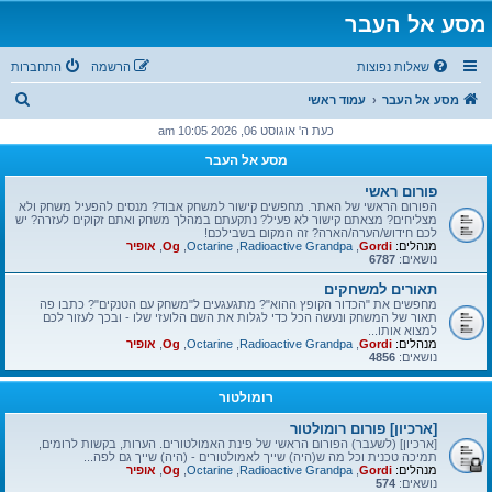
מסע אל העבר
שאלות נפוצות
הרשמה
התחברות
ח
מסע אל העבר
עמוד ראשי
י
כעת ה' אוגוסט 06, 2026 10:05 am
פ
מסע אל העבר
ו
פורום ראשי
ש
הפורום הראשי של האתר. מחפשים קישור למשחק אבוד? מנסים להפעיל משחק ולא
מצליחים? מצאתם קישור לא פעיל? נתקעתם במהלך משחק ואתם זקוקים לעזרה? יש
לכם חידוש/הערה/הארה? זה המקום בשבילכם!
מנהלים:
Gordi
,
Radioactive Grandpa
,
Octarine
,
Og
,
אופיר
נושאים:
6787
תאורים למשחקים
מחפשים את "הכדור הקופץ ההוא"? מתגעגעים ל"משחק עם הטנקים"? כתבו פה
תאור של המשחק ונעשה הכל כדי לגלות את השם הלועזי שלו - ובכך לעזור לכם
למצוא אותו...
מנהלים:
Gordi
,
Radioactive Grandpa
,
Octarine
,
Og
,
אופיר
נושאים:
4856
רומולטור
[ארכיון] פורום רומולטור
[ארכיון] (לשעבר) הפורום הראשי של פינת האמולטורים. הערות, בקשות לרומים,
תמיכה טכנית וכל מה ש(היה) שייך לאמולטורים - (היה) שייך גם לפה...
מנהלים:
Gordi
,
Radioactive Grandpa
,
Octarine
,
Og
,
אופיר
נושאים:
574