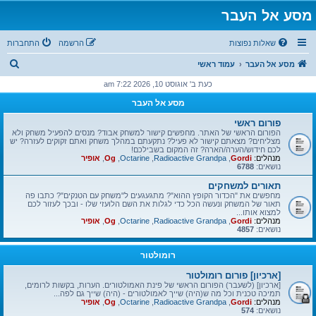
מסע אל העבר
שאלות נפוצות
הרשמה
התחברות
ח
מסע אל העבר
עמוד ראשי
י
כעת ב' אוגוסט 10, 2026 7:22 am
פ
מסע אל העבר
ו
פורום ראשי
ש
הפורום הראשי של האתר. מחפשים קישור למשחק אבוד? מנסים להפעיל משחק ולא
מצליחים? מצאתם קישור לא פעיל? נתקעתם במהלך משחק ואתם זקוקים לעזרה? יש
לכם חידוש/הערה/הארה? זה המקום בשבילכם!
מנהלים:
Gordi
,
Radioactive Grandpa
,
Octarine
,
Og
,
אופיר
נושאים:
6788
תאורים למשחקים
מחפשים את "הכדור הקופץ ההוא"? מתגעגעים ל"משחק עם הטנקים"? כתבו פה
תאור של המשחק ונעשה הכל כדי לגלות את השם הלועזי שלו - ובכך לעזור לכם
למצוא אותו...
מנהלים:
Gordi
,
Radioactive Grandpa
,
Octarine
,
Og
,
אופיר
נושאים:
4857
רומולטור
[ארכיון] פורום רומולטור
[ארכיון] (לשעבר) הפורום הראשי של פינת האמולטורים. הערות, בקשות לרומים,
תמיכה טכנית וכל מה ש(היה) שייך לאמולטורים - (היה) שייך גם לפה...
מנהלים:
Gordi
,
Radioactive Grandpa
,
Octarine
,
Og
,
אופיר
נושאים:
574