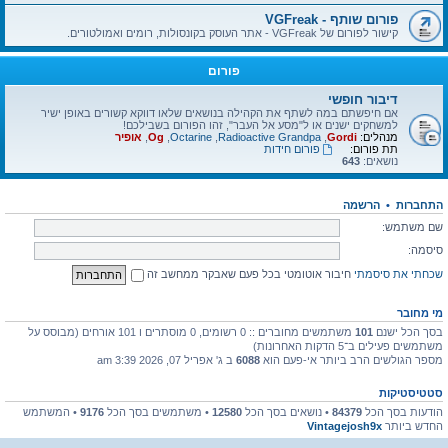
פורום שותף - VGFreak
קישור לפורום של VGFreak - אתר העוסק בקונסולות, רומים ואמולטורים.
פורום
דיבור חופשי
אם חיפשתם במה לשתף את הקהילה בנושאים שלאו דווקא קשורים באופן ישיר
למשחקים ישנים או ל"מסע אל העבר", זהו הפורום בשבילכם!
מנהלים:
Gordi
,
Radioactive Grandpa
,
Octarine
,
Og
,
אופיר
תת פורום:
פורום חידות
נושאים:
643
התחברות
•
הרשמה
שם משתמש:
סיסמה:
שכחתי את סיסמתי
חיבור אוטומטי בכל פעם שאבקר ממחשב זה
מי מחובר
בסך הכל ישנם
101
משתמשים מחוברים :: 0 רשומים, 0 מוסתרים ו 101 אורחים (מבוסס על
משתמשים פעילים ב־5 הדקות האחרונות)
מספר הגולשים הרב ביותר אי-פעם הוא
6088
ב ג' אפריל 07, 2026 3:39 am
סטטיסטיקות
הודעות בסך הכל
84379
• נושאים בסך הכל
12580
• משתמשים בסך הכל
9176
• המשתמש
החדש ביותר
Vintagejosh9x