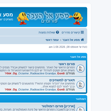
מסע א
משחקים ישנ
קישורים מהירים
שאלות נפוצות
מסע אל העבר
עמוד ראשי
כעת ש' אוגוסט 08, 2026 1:06 am
מסע אל העבר
פורום ראשי
הפורום הראשי של האתר. מחפשים קישור למשחק אבוד? מנסים ל
משחק ואתם זקוקים לעזרה? יש לכם חידוש/הערה/הארה? זה המקום
מנהלים:
Gordi
,
Radioactive Grandpa
,
Octarine
,
Og
,
אופיר
תאורים למשחקים
מחפשים את "הכדור הקופץ ההוא"? מתגעגעים ל"משחק עם הטנקים"
ובכך לעזור לכם למצוא אותו...
מנהלים:
Gordi
,
Radioactive Grandpa
,
Octarine
,
Og
,
אופיר
רומולטור
[ארכיון] פורום רומולטור
[ארכיון] (לשעבר) הפורום הראשי של פינת האמולטורים. הערות, בק