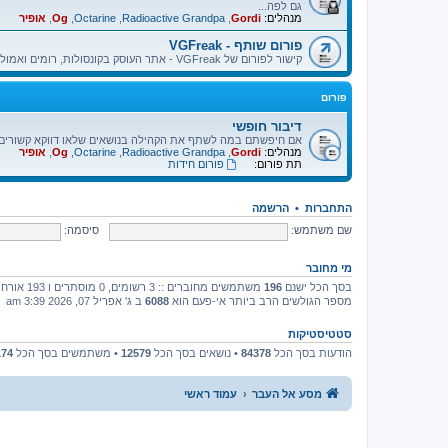
גם לפה...
מנהלים:
Gordi
,
Radioactive Grandpa
,
Octarine
,
Og
,
אופיר
פורום שותף - VGFreak
קישור לפורום של VGFreak - אתר העוסק בקונסולות, רומים ואמולטורים.
פורום
דיבור חופשי
אם חיפשתם במה לשתף את הקהילה בנושאים שלאו דווקא קשורים בא
מנהלים:
Gordi
,
Radioactive Grandpa
,
Octarine
,
Og
,
אופיר
תת פורום:
פורום חידות
התחברות
•
הרשמה
שם משתמש:
סיסמה:
מי מחובר
בסך הכל ישנם
196
משתמשים מחוברים :: 3 רשומים, 0 מוסתרים ו 193 אורחים (מבוסס על משתמשים פעילים ב־5 הדקות האחרונות)
מספר הגולשים הרב ביותר אי-פעם הוא
6088
ב ג' אפריל 07, 2026 3:39 am
סטטיסטיקות
הודעות בסך הכל
84378
• נושאים בסך הכל
12579
• משתמשים בסך הכל
174
מסע אל העבר
עמוד ראשי