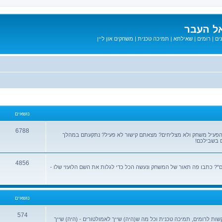
ל העבר
ים
|
רומים
|
שאילתא
|
תמיכה טכנית
|
משחקים און ליין
נושאים
6788
הפעיל משחק ולא מצליחים? מצאתם קישור לא פעיל? נתקעתם במהלך
 בשבילכם!
4856
? כתבו פה תאור של המשחק ונעשה הכל כדי לגלות את השם הלועזי שלו -
נושאים
574
שות לרומים, תמיכה טכנית וכל מה ש(היה) שייך לאמולטורים - (היה) שייך