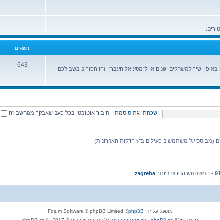
נושאים
643
ופן ישיר למשחקים ישנים או ל"מסע אל העבר", זהו הפורום בשבילכם!
שכחתי את סיסמתי
|
חיבור אוטומטי בכל פעם שאבקר ממחשב זה
9
• המשתמש החדש ביותר
zagreba
מופעל על ידי
phpBB
® Forum Software © phpBB Limited
מבוסס על
phpBB.co.il - פורומים בעברית
. כל הזכויות שמורות © 2017 - phpBB.co.il.