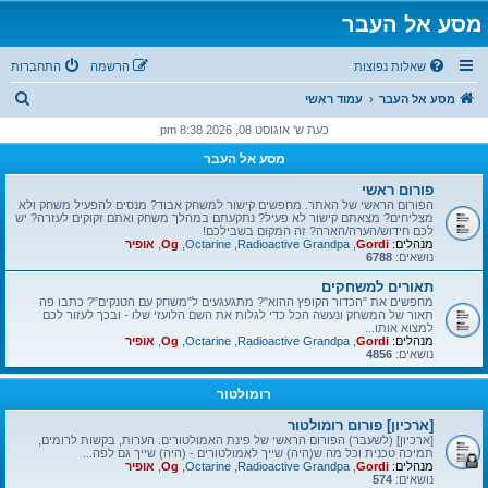
מסע אל העבר
שאלות נפוצות
הרשמה
התחברות
ח
מסע אל העבר
עמוד ראשי
י
כעת ש' אוגוסט 08, 2026 8:38 pm
פ
מסע אל העבר
ו
פורום ראשי
ש
הפורום הראשי של האתר. מחפשים קישור למשחק אבוד? מנסים להפעיל משחק ולא
מצליחים? מצאתם קישור לא פעיל? נתקעתם במהלך משחק ואתם זקוקים לעזרה? יש
לכם חידוש/הערה/הארה? זה המקום בשבילכם!
מנהלים:
Gordi
,
Radioactive Grandpa
,
Octarine
,
Og
,
אופיר
נושאים:
6788
תאורים למשחקים
מחפשים את "הכדור הקופץ ההוא"? מתגעגעים ל"משחק עם הטנקים"? כתבו פה
תאור של המשחק ונעשה הכל כדי לגלות את השם הלועזי שלו - ובכך לעזור לכם
למצוא אותו...
מנהלים:
Gordi
,
Radioactive Grandpa
,
Octarine
,
Og
,
אופיר
נושאים:
4856
רומולטור
[ארכיון] פורום רומולטור
[ארכיון] (לשעבר) הפורום הראשי של פינת האמולטורים. הערות, בקשות לרומים,
תמיכה טכנית וכל מה ש(היה) שייך לאמולטורים - (היה) שייך גם לפה...
מנהלים:
Gordi
,
Radioactive Grandpa
,
Octarine
,
Og
,
אופיר
נושאים:
574