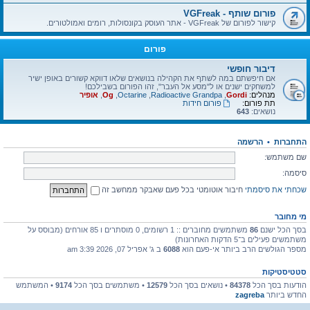
פורום שותף - VGFreak
קישור לפורום של VGFreak - אתר העוסק בקונסולות, רומים ואמולטורים.
פורום
דיבור חופשי
אם חיפשתם במה לשתף את הקהילה בנושאים שלאו דווקא קשורים באופן ישיר
למשחקים ישנים או ל"מסע אל העבר", זהו הפורום בשבילכם!
מנהלים:
Gordi
,
Radioactive Grandpa
,
Octarine
,
Og
,
אופיר
תת פורום:
פורום חידות
נושאים:
643
התחברות
•
הרשמה
שם משתמש:
סיסמה:
שכחתי את סיסמתי
חיבור אוטומטי בכל פעם שאבקר ממחשב זה
מי מחובר
בסך הכל ישנם
86
משתמשים מחוברים :: 1 רשומים, 0 מוסתרים ו 85 אורחים (מבוסס על
משתמשים פעילים ב־5 הדקות האחרונות)
מספר הגולשים הרב ביותר אי-פעם הוא
6088
ב ג' אפריל 07, 2026 3:39 am
סטטיסטיקות
הודעות בסך הכל
84378
• נושאים בסך הכל
12579
• משתמשים בסך הכל
9174
• המשתמש
החדש ביותר
zagreba