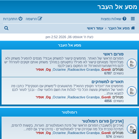
מסע אל העבר
שאלות נפוצות
הרשמה
התחברות
ח
מסע אל העבר
עמוד ראשי
י
כעת ה' אוגוסט 06, 2026 2:52 pm
פ
מסע אל העבר
ו
פורום ראשי
ש
הפורום הראשי של האתר. מחפשים קישור למשחק אבוד? מנסים להפעיל משחק ולא
מצליחים? מצאתם קישור לא פעיל? נתקעתם במהלך משחק ואתם זקוקים לעזרה? יש
לכם חידוש/הערה/הארה? זה המקום בשבילכם!
מנהלים:
Gordi
,
Radioactive Grandpa
,
Octarine
,
Og
,
אופיר
נושאים:
6787
תאורים למשחקים
מחפשים את "הכדור הקופץ ההוא"? מתגעגעים ל"משחק עם הטנקים"? כתבו פה
תאור של המשחק ונעשה הכל כדי לגלות את השם הלועזי שלו - ובכך לעזור לכם
למצוא אותו...
מנהלים:
Gordi
,
Radioactive Grandpa
,
Octarine
,
Og
,
אופיר
נושאים:
4856
רומולטור
[ארכיון] פורום רומולטור
[ארכיון] (לשעבר) הפורום הראשי של פינת האמולטורים. הערות, בקשות לרומים,
תמיכה טכנית וכל מה ש(היה) שייך לאמולטורים - (היה) שייך גם לפה...
מנהלים:
Gordi
,
Radioactive Grandpa
,
Octarine
,
Og
,
אופיר
נושאים:
574