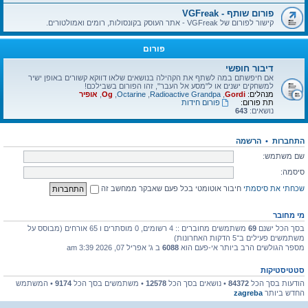
פורום שותף - VGFreak
קישור לפורום של VGFreak - אתר העוסק בקונסולות, רומים ואמולטורים.
פורום
דיבור חופשי
אם חיפשתם במה לשתף את הקהילה בנושאים שלאו דווקא קשורים באופן ישיר
למשחקים ישנים או ל"מסע אל העבר", זהו הפורום בשבילכם!
מנהלים:
Gordi
,
Radioactive Grandpa
,
Octarine
,
Og
,
אופיר
תת פורום:
פורום חידות
נושאים:
643
התחברות
•
הרשמה
שם משתמש:
סיסמה:
שכחתי את סיסמתי
חיבור אוטומטי בכל פעם שאבקר ממחשב זה
מי מחובר
בסך הכל ישנם
69
משתמשים מחוברים :: 4 רשומים, 0 מוסתרים ו 65 אורחים (מבוסס על
משתמשים פעילים ב־5 הדקות האחרונות)
מספר הגולשים הרב ביותר אי-פעם הוא
6088
ב ג' אפריל 07, 2026 3:39 am
סטטיסטיקות
הודעות בסך הכל
84372
• נושאים בסך הכל
12578
• משתמשים בסך הכל
9174
• המשתמש
החדש ביותר
zagreba