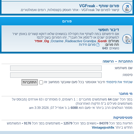
פורום שותף - VGFreak
קישור לפורום של VGFreak - אתר העוסק בקונסולות, רומים ואמולטורים.
פורום
דיבור חופשי
אם חיפשתם במה לשתף את הקהילה בנושאים שלאו דווקא קשורים באופן ישיר
למשחקים ישנים או ל"מסע אל העבר", זהו הפורום בשבילכם!
מנהלים:
Gordi
,
Radioactive Grandpa
,
Octarine
,
Og
,
אופיר
תת פורום:
פורום חידות
נושאים:
643
התחברות
•
הרשמה
שם משתמש:
סיסמה:
שכחתי את סיסמתי
חיבור אוטומטי בכל פעם שאבקר ממחשב זה
מי מחובר
בסך הכל ישנם
64
משתמשים מחוברים :: 1 רשומים, 0 מוסתרים ו 63 אורחים (מבוסס על
משתמשים פעילים ב־5 הדקות האחרונות)
מספר הגולשים הרב ביותר אי-פעם הוא
6088
ב ג' אפריל 07, 2026 3:39 am
סטטיסטיקות
הודעות בסך הכל
84378
• נושאים בסך הכל
12579
• משתמשים בסך הכל
9176
• המשתמש
החדש ביותר
Vintagejosh9x