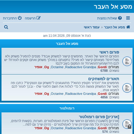
מסע אל העבר
שאלות נפוצות
הרשמה
התחברות
ח
מסע אל העבר
עמוד ראשי
י
כעת א' אוגוסט 09, 2026 11:04 am
פ
מסע אל העבר
ו
פורום ראשי
ש
הפורום הראשי של האתר. מחפשים קישור למשחק אבוד? מנסים להפעיל משחק ולא
מצליחים? מצאתם קישור לא פעיל? נתקעתם במהלך משחק ואתם זקוקים לעזרה? יש
לכם חידוש/הערה/הארה? זה המקום בשבילכם!
מנהלים:
Gordi
,
Radioactive Grandpa
,
Octarine
,
Og
,
אופיר
נושאים:
6788
תאורים למשחקים
מחפשים את "הכדור הקופץ ההוא"? מתגעגעים ל"משחק עם הטנקים"? כתבו פה
תאור של המשחק ונעשה הכל כדי לגלות את השם הלועזי שלו - ובכך לעזור לכם
למצוא אותו...
מנהלים:
Gordi
,
Radioactive Grandpa
,
Octarine
,
Og
,
אופיר
נושאים:
4856
רומולטור
[ארכיון] פורום רומולטור
[ארכיון] (לשעבר) הפורום הראשי של פינת האמולטורים. הערות, בקשות לרומים,
תמיכה טכנית וכל מה ש(היה) שייך לאמולטורים - (היה) שייך גם לפה...
מנהלים:
Gordi
,
Radioactive Grandpa
,
Octarine
,
Og
,
אופיר
נושאים:
574