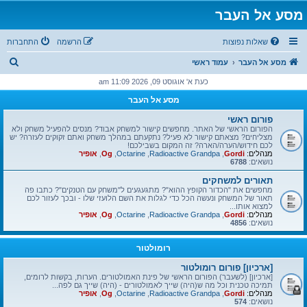
מסע אל העבר
שאלות נפוצות
הרשמה
התחברות
ח
מסע אל העבר
עמוד ראשי
י
כעת א' אוגוסט 09, 2026 11:09 am
פ
מסע אל העבר
ו
פורום ראשי
ש
הפורום הראשי של האתר. מחפשים קישור למשחק אבוד? מנסים להפעיל משחק ולא
מצליחים? מצאתם קישור לא פעיל? נתקעתם במהלך משחק ואתם זקוקים לעזרה? יש
לכם חידוש/הערה/הארה? זה המקום בשבילכם!
מנהלים:
Gordi
,
Radioactive Grandpa
,
Octarine
,
Og
,
אופיר
נושאים:
6788
תאורים למשחקים
מחפשים את "הכדור הקופץ ההוא"? מתגעגעים ל"משחק עם הטנקים"? כתבו פה
תאור של המשחק ונעשה הכל כדי לגלות את השם הלועזי שלו - ובכך לעזור לכם
למצוא אותו...
מנהלים:
Gordi
,
Radioactive Grandpa
,
Octarine
,
Og
,
אופיר
נושאים:
4856
רומולטור
[ארכיון] פורום רומולטור
[ארכיון] (לשעבר) הפורום הראשי של פינת האמולטורים. הערות, בקשות לרומים,
תמיכה טכנית וכל מה ש(היה) שייך לאמולטורים - (היה) שייך גם לפה...
מנהלים:
Gordi
,
Radioactive Grandpa
,
Octarine
,
Og
,
אופיר
נושאים:
574