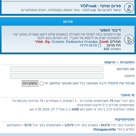
פורום שותף - VGFreak
קישור לפורום של VGFreak - אתר העוסק בקונסולות, רומים ואמולטורים.
פורום
דיבור חופשי
אם חיפשתם במה לשתף את הקהילה בנושאים שלאו דווקא קשורים באופן ישיר
למשחקים ישנים או ל"מסע אל העבר", זהו הפורום בשבילכם!
מנהלים:
Gordi
,
Radioactive Grandpa
,
Octarine
,
Og
,
אופיר
תת פורום:
פורום חידות
נושאים:
643
התחברות
•
הרשמה
שם משתמש:
סיסמה:
שכחתי את סיסמתי
חיבור אוטומטי בכל פעם שאבקר ממחשב זה
מי מחובר
בסך הכל ישנם
79
משתמשים מחוברים :: 1 רשומים, 0 מוסתרים ו 78 אורחים (מבוסס על
משתמשים פעילים ב־5 הדקות האחרונות)
מספר הגולשים הרב ביותר אי-פעם הוא
6088
ב ג' אפריל 07, 2026 3:39 am
סטטיסטיקות
הודעות בסך הכל
84378
• נושאים בסך הכל
12579
• משתמשים בסך הכל
9176
• המשתמש
החדש ביותר
Vintagejosh9x