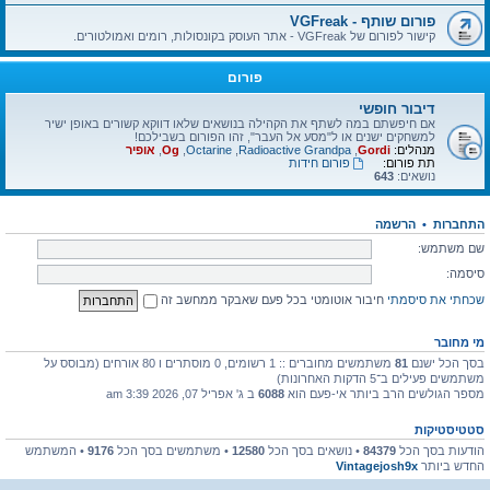
פורום שותף - VGFreak
קישור לפורום של VGFreak - אתר העוסק בקונסולות, רומים ואמולטורים.
פורום
דיבור חופשי
אם חיפשתם במה לשתף את הקהילה בנושאים שלאו דווקא קשורים באופן ישיר
למשחקים ישנים או ל"מסע אל העבר", זהו הפורום בשבילכם!
מנהלים:
Gordi
,
Radioactive Grandpa
,
Octarine
,
Og
,
אופיר
תת פורום:
פורום חידות
נושאים:
643
התחברות
•
הרשמה
שם משתמש:
סיסמה:
שכחתי את סיסמתי
חיבור אוטומטי בכל פעם שאבקר ממחשב זה
מי מחובר
בסך הכל ישנם
81
משתמשים מחוברים :: 1 רשומים, 0 מוסתרים ו 80 אורחים (מבוסס על
משתמשים פעילים ב־5 הדקות האחרונות)
מספר הגולשים הרב ביותר אי-פעם הוא
6088
ב ג' אפריל 07, 2026 3:39 am
סטטיסטיקות
הודעות בסך הכל
84379
• נושאים בסך הכל
12580
• משתמשים בסך הכל
9176
• המשתמש
החדש ביותר
Vintagejosh9x