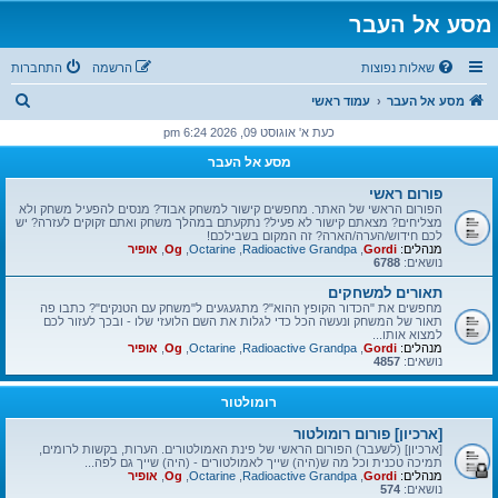
מסע אל העבר
שאלות נפוצות
הרשמה
התחברות
ח
מסע אל העבר
עמוד ראשי
י
כעת א' אוגוסט 09, 2026 6:24 pm
פ
מסע אל העבר
ו
פורום ראשי
ש
הפורום הראשי של האתר. מחפשים קישור למשחק אבוד? מנסים להפעיל משחק ולא
מצליחים? מצאתם קישור לא פעיל? נתקעתם במהלך משחק ואתם זקוקים לעזרה? יש
לכם חידוש/הערה/הארה? זה המקום בשבילכם!
מנהלים:
Gordi
,
Radioactive Grandpa
,
Octarine
,
Og
,
אופיר
נושאים:
6788
תאורים למשחקים
מחפשים את "הכדור הקופץ ההוא"? מתגעגעים ל"משחק עם הטנקים"? כתבו פה
תאור של המשחק ונעשה הכל כדי לגלות את השם הלועזי שלו - ובכך לעזור לכם
למצוא אותו...
מנהלים:
Gordi
,
Radioactive Grandpa
,
Octarine
,
Og
,
אופיר
נושאים:
4857
רומולטור
[ארכיון] פורום רומולטור
[ארכיון] (לשעבר) הפורום הראשי של פינת האמולטורים. הערות, בקשות לרומים,
תמיכה טכנית וכל מה ש(היה) שייך לאמולטורים - (היה) שייך גם לפה...
מנהלים:
Gordi
,
Radioactive Grandpa
,
Octarine
,
Og
,
אופיר
נושאים:
574