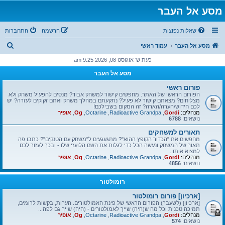
מסע אל העבר
שאלות נפוצות
הרשמה
התחברות
ח
מסע אל העבר
עמוד ראשי
י
כעת ש' אוגוסט 08, 2026 9:25 am
פ
מסע אל העבר
ו
פורום ראשי
ש
הפורום הראשי של האתר. מחפשים קישור למשחק אבוד? מנסים להפעיל משחק ולא
מצליחים? מצאתם קישור לא פעיל? נתקעתם במהלך משחק ואתם זקוקים לעזרה? יש
לכם חידוש/הערה/הארה? זה המקום בשבילכם!
מנהלים:
Gordi
,
Radioactive Grandpa
,
Octarine
,
Og
,
אופיר
נושאים:
6788
תאורים למשחקים
מחפשים את "הכדור הקופץ ההוא"? מתגעגעים ל"משחק עם הטנקים"? כתבו פה
תאור של המשחק ונעשה הכל כדי לגלות את השם הלועזי שלו - ובכך לעזור לכם
למצוא אותו...
מנהלים:
Gordi
,
Radioactive Grandpa
,
Octarine
,
Og
,
אופיר
נושאים:
4856
רומולטור
[ארכיון] פורום רומולטור
[ארכיון] (לשעבר) הפורום הראשי של פינת האמולטורים. הערות, בקשות לרומים,
תמיכה טכנית וכל מה ש(היה) שייך לאמולטורים - (היה) שייך גם לפה...
מנהלים:
Gordi
,
Radioactive Grandpa
,
Octarine
,
Og
,
אופיר
נושאים:
574