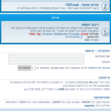
פורום שותף - VGFreak
קישור לפורום של VGFreak - אתר העוסק בקונסולות, רומים ואמולטורים.
פורום
דיבור חופשי
אם חיפשתם במה לשתף את הקהילה בנושאים שלאו דווקא קשורים באופן ישיר
למשחקים ישנים או ל"מסע אל העבר", זהו הפורום בשבילכם!
מנהלים:
Gordi
,
Radioactive Grandpa
,
Octarine
,
Og
,
אופיר
תת פורום:
פורום חידות
נושאים:
643
התחברות
•
הרשמה
שם משתמש:
סיסמה:
שכחתי את סיסמתי
חיבור אוטומטי בכל פעם שאבקר ממחשב זה
מי מחובר
בסך הכל ישנם
84
משתמשים מחוברים :: 2 רשומים, 0 מוסתרים ו 82 אורחים (מבוסס על
משתמשים פעילים ב־5 הדקות האחרונות)
מספר הגולשים הרב ביותר אי-פעם הוא
6088
ב ג' אפריל 07, 2026 3:39 am
סטטיסטיקות
הודעות בסך הכל
84378
• נושאים בסך הכל
12579
• משתמשים בסך הכל
9174
• המשתמש
החדש ביותר
zagreba