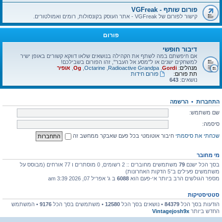
פורום שותף - VGFreak
קישור לפורום של VGFreak - אתר העוסק בקונסולות, רומים ואמולטורים.
פורום
דיבור חופשי
אם חיפשתם במה לשתף את הקהילה בנושאים שלאו דווקא קשורים באופן ישיר
למשחקים ישנים או ל"מסע אל העבר", זהו הפורום בשבילכם!
מנהלים:
Gordi
,
Radioactive Grandpa
,
Octarine
,
Og
,
אופיר
תת פורום:
פורום חידות
נושאים:
643
התחברות
•
הרשמה
שם משתמש:
סיסמה:
שכחתי את סיסמתי
חיבור אוטומטי בכל פעם שאבקר ממחשב זה
מי מחובר
בסך הכל ישנם
79
משתמשים מחוברים :: 2 רשומים, 0 מוסתרים ו 77 אורחים (מבוסס על
משתמשים פעילים ב־5 הדקות האחרונות)
מספר הגולשים הרב ביותר אי-פעם הוא
6088
ב ג' אפריל 07, 2026 3:39 am
סטטיסטיקות
הודעות בסך הכל
84379
• נושאים בסך הכל
12580
• משתמשים בסך הכל
9176
• המשתמש
החדש ביותר
Vintagejosh9x