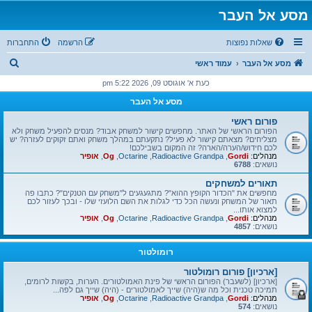
מסע אל העבר
שאלות נפוצות
הרשמה
התחברות
ח
מסע אל העבר
עמוד ראשי
י
כעת א' אוגוסט 09, 2026 5:22 pm
פ
מסע אל העבר
ו
פורום ראשי
ש
הפורום הראשי של האתר. מחפשים קישור למשחק אבוד? מנסים להפעיל משחק ולא
מצליחים? מצאתם קישור לא פעיל? נתקעתם במהלך משחק ואתם זקוקים לעזרה? יש
לכם חידוש/הערה/הארה? זה המקום בשבילכם!
מנהלים:
Gordi
,
Radioactive Grandpa
,
Octarine
,
Og
,
אופיר
נושאים:
6788
תאורים למשחקים
מחפשים את "הכדור הקופץ ההוא"? מתגעגעים ל"משחק עם הטנקים"? כתבו פה
תאור של המשחק ונעשה הכל כדי לגלות את השם הלועזי שלו - ובכך לעזור לכם
למצוא אותו...
מנהלים:
Gordi
,
Radioactive Grandpa
,
Octarine
,
Og
,
אופיר
נושאים:
4857
רומולטור
[ארכיון] פורום רומולטור
[ארכיון] (לשעבר) הפורום הראשי של פינת האמולטורים. הערות, בקשות לרומים,
תמיכה טכנית וכל מה ש(היה) שייך לאמולטורים - (היה) שייך גם לפה...
מנהלים:
Gordi
,
Radioactive Grandpa
,
Octarine
,
Og
,
אופיר
נושאים:
574