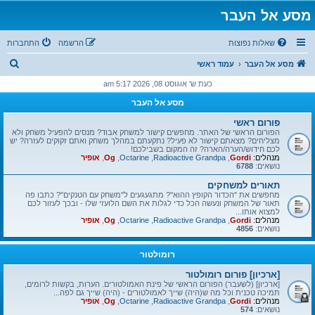
מסע אל העבר
שאלות נפוצות
הרשמה
התחברות
ח
מסע אל העבר
עמוד ראשי
י
כעת ש' אוגוסט 08, 2026 5:17 am
פ
מסע אל העבר
ו
פורום ראשי
ש
הפורום הראשי של האתר. מחפשים קישור למשחק אבוד? מנסים להפעיל משחק ולא
מצליחים? מצאתם קישור לא פעיל? נתקעתם במהלך משחק ואתם זקוקים לעזרה? יש
לכם חידוש/הערה/הארה? זה המקום בשבילכם!
מנהלים:
Gordi
,
Radioactive Grandpa
,
Octarine
,
Og
,
אופיר
נושאים:
6788
תאורים למשחקים
מחפשים את "הכדור הקופץ ההוא"? מתגעגעים ל"משחק עם הטנקים"? כתבו פה
תאור של המשחק ונעשה הכל כדי לגלות את השם הלועזי שלו - ובכך לעזור לכם
למצוא אותו...
מנהלים:
Gordi
,
Radioactive Grandpa
,
Octarine
,
Og
,
אופיר
נושאים:
4856
רומולטור
[ארכיון] פורום רומולטור
[ארכיון] (לשעבר) הפורום הראשי של פינת האמולטורים. הערות, בקשות לרומים,
תמיכה טכנית וכל מה ש(היה) שייך לאמולטורים - (היה) שייך גם לפה...
מנהלים:
Gordi
,
Radioactive Grandpa
,
Octarine
,
Og
,
אופיר
נושאים:
574