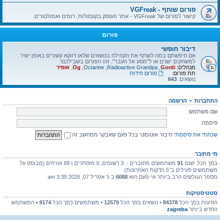
פורום שותף - VGFreak
קישור לפורום של VGFreak - אתר העוסק בקונסולות, רומים ואמולטורים.
פורום
דיבור חופשי
אם חיפשתם במה לשתף את הקהילה בנושאים שלאו דווקא קשורים באופן ישיר
למשחקים ישנים או ל"מסע אל העבר", זהו הפורום בשבילכם!
מנהלים:
Gordi
,
Radioactive Grandpa
,
Octarine
,
Og
,
אופיר
תת פורום:
פורום חידות
נושאים:
643
התחברות
•
הרשמה
שם משתמש:
סיסמה:
שכחתי את סיסמתי
חיבור אוטומטי בכל פעם שאבקר ממחשב זה
מי מחובר
בסך הכל ישנם
91
משתמשים מחוברים :: 3 רשומים, 0 מוסתרים ו 88 אורחים (מבוסס על
משתמשים פעילים ב־5 הדקות האחרונות)
מספר הגולשים הרב ביותר אי-פעם הוא
6088
ב ג' אפריל 07, 2026 3:39 am
סטטיסטיקות
הודעות בסך הכל
84378
• נושאים בסך הכל
12579
• משתמשים בסך הכל
9174
• המשתמש
החדש ביותר
zagreba