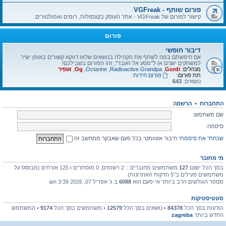
פורום שותף - VGFreak
קישור לפורום של VGFreak - אתר העוסק בקונסולות, רומים ואמולטורים.
פורום
דיבור חופשי
אם חיפשתם במה לשתף את הקהילה בנושאים שלאו דווקא קשורים באופן ישיר
למשחקים ישנים או ל"מסע אל העבר", זהו הפורום בשבילכם!
מנהלים:
Gordi
,
Radioactive Grandpa
,
Octarine
,
Og
,
אופיר
תת פורום:
פורום חידות
נושאים:
643
התחברות
•
הרשמה
שם משתמש:
סיסמה:
שכחתי את סיסמתי
חיבור אוטומטי בכל פעם שאבקר ממחשב זה
מי מחובר
בסך הכל ישנם
127
משתמשים מחוברים :: 2 רשומים, 0 מוסתרים ו 125 אורחים (מבוסס על
משתמשים פעילים ב־5 הדקות האחרונות)
מספר הגולשים הרב ביותר אי-פעם הוא
6088
ב ג' אפריל 07, 2026 3:39 am
סטטיסטיקות
הודעות בסך הכל
84378
• נושאים בסך הכל
12579
• משתמשים בסך הכל
9174
• המשתמש
החדש ביותר
zagreba