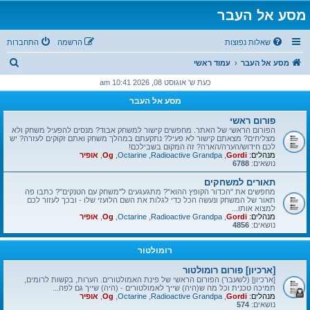
מסע אל העבר
שאלות נפוצות
הרשמה
התחברות
ח
מסע אל העבר
עמוד ראשי
י
כעת ש' אוגוסט 08, 2026 10:41 am
פ
מסע אל העבר
ו
פורום ראשי
ש
הפורום הראשי של האתר. מחפשים קישור למשחק אבוד? מנסים להפעיל משחק ולא
מצליחים? מצאתם קישור לא פעיל? נתקעתם במהלך משחק ואתם זקוקים לעזרה? יש
לכם חידוש/הערה/הארה? זה המקום בשבילכם!
מנהלים:
Gordi
,
Radioactive Grandpa
,
Octarine
,
Og
,
אופיר
נושאים:
6788
תאורים למשחקים
מחפשים את "הכדור הקופץ ההוא"? מתגעגעים ל"משחק עם הטנקים"? כתבו פה
תאור של המשחק ונעשה הכל כדי לגלות את השם הלועזי שלו - ובכך לעזור לכם
למצוא אותו...
מנהלים:
Gordi
,
Radioactive Grandpa
,
Octarine
,
Og
,
אופיר
נושאים:
4856
רומולטור
[ארכיון] פורום רומולטור
[ארכיון] (לשעבר) הפורום הראשי של פינת האמולטורים. הערות, בקשות לרומים,
תמיכה טכנית וכל מה ש(היה) שייך לאמולטורים - (היה) שייך גם לפה...
מנהלים:
Gordi
,
Radioactive Grandpa
,
Octarine
,
Og
,
אופיר
נושאים:
574