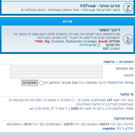
פורום שותף - VGFreak
קישור לפורום של VGFreak - אתר העוסק בקונסולות, רומים ואמולטורים.
פורום
דיבור חופשי
אם חיפשתם במה לשתף את הקהילה בנושאים שלאו דווקא קשורים באופן ישיר
למשחקים ישנים או ל"מסע אל העבר", זהו הפורום בשבילכם!
מנהלים:
Gordi
,
Radioactive Grandpa
,
Octarine
,
Og
,
אופיר
תת פורום:
פורום חידות
נושאים:
643
התחברות
•
הרשמה
שם משתמש:
סיסמה:
שכחתי את סיסמתי
חיבור אוטומטי בכל פעם שאבקר ממחשב זה
מי מחובר
בסך הכל ישנם
107
משתמשים מחוברים :: 2 רשומים, 0 מוסתרים ו 105 אורחים (מבוסס על
משתמשים פעילים ב־5 הדקות האחרונות)
מספר הגולשים הרב ביותר אי-פעם הוא
6088
ב ג' אפריל 07, 2026 3:39 am
סטטיסטיקות
הודעות בסך הכל
84374
• נושאים בסך הכל
12578
• משתמשים בסך הכל
9174
• המשתמש
החדש ביותר
zagreba