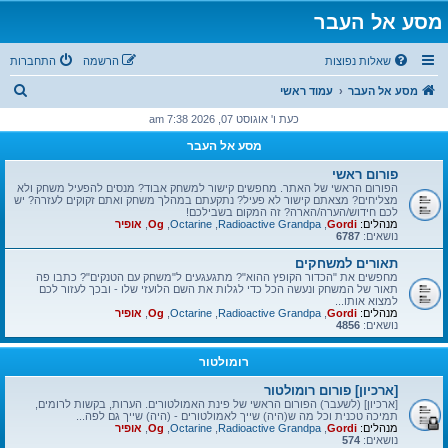
מסע אל העבר
שאלות נפוצות
הרשמה
התחברות
ח
מסע אל העבר
עמוד ראשי
י
כעת ו' אוגוסט 07, 2026 7:38 am
פ
מסע אל העבר
ו
פורום ראשי
ש
הפורום הראשי של האתר. מחפשים קישור למשחק אבוד? מנסים להפעיל משחק ולא
מצליחים? מצאתם קישור לא פעיל? נתקעתם במהלך משחק ואתם זקוקים לעזרה? יש
לכם חידוש/הערה/הארה? זה המקום בשבילכם!
מנהלים:
Gordi
,
Radioactive Grandpa
,
Octarine
,
Og
,
אופיר
נושאים:
6787
תאורים למשחקים
מחפשים את "הכדור הקופץ ההוא"? מתגעגעים ל"משחק עם הטנקים"? כתבו פה
תאור של המשחק ונעשה הכל כדי לגלות את השם הלועזי שלו - ובכך לעזור לכם
למצוא אותו...
מנהלים:
Gordi
,
Radioactive Grandpa
,
Octarine
,
Og
,
אופיר
נושאים:
4856
רומולטור
[ארכיון] פורום רומולטור
[ארכיון] (לשעבר) הפורום הראשי של פינת האמולטורים. הערות, בקשות לרומים,
תמיכה טכנית וכל מה ש(היה) שייך לאמולטורים - (היה) שייך גם לפה...
מנהלים:
Gordi
,
Radioactive Grandpa
,
Octarine
,
Og
,
אופיר
נושאים:
574