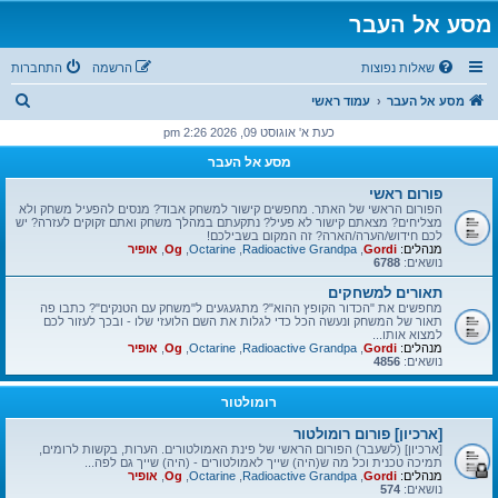
מסע אל העבר
שאלות נפוצות
הרשמה
התחברות
ח
מסע אל העבר
עמוד ראשי
י
כעת א' אוגוסט 09, 2026 2:26 pm
פ
מסע אל העבר
ו
פורום ראשי
ש
הפורום הראשי של האתר. מחפשים קישור למשחק אבוד? מנסים להפעיל משחק ולא
מצליחים? מצאתם קישור לא פעיל? נתקעתם במהלך משחק ואתם זקוקים לעזרה? יש
לכם חידוש/הערה/הארה? זה המקום בשבילכם!
מנהלים:
Gordi
,
Radioactive Grandpa
,
Octarine
,
Og
,
אופיר
נושאים:
6788
תאורים למשחקים
מחפשים את "הכדור הקופץ ההוא"? מתגעגעים ל"משחק עם הטנקים"? כתבו פה
תאור של המשחק ונעשה הכל כדי לגלות את השם הלועזי שלו - ובכך לעזור לכם
למצוא אותו...
מנהלים:
Gordi
,
Radioactive Grandpa
,
Octarine
,
Og
,
אופיר
נושאים:
4856
רומולטור
[ארכיון] פורום רומולטור
[ארכיון] (לשעבר) הפורום הראשי של פינת האמולטורים. הערות, בקשות לרומים,
תמיכה טכנית וכל מה ש(היה) שייך לאמולטורים - (היה) שייך גם לפה...
מנהלים:
Gordi
,
Radioactive Grandpa
,
Octarine
,
Og
,
אופיר
נושאים:
574