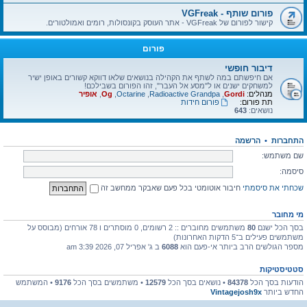
פורום שותף - VGFreak
קישור לפורום של VGFreak - אתר העוסק בקונסולות, רומים ואמולטורים.
פורום
דיבור חופשי
אם חיפשתם במה לשתף את הקהילה בנושאים שלאו דווקא קשורים באופן ישיר
למשחקים ישנים או ל"מסע אל העבר", זהו הפורום בשבילכם!
מנהלים:
Gordi
,
Radioactive Grandpa
,
Octarine
,
Og
,
אופיר
תת פורום:
פורום חידות
נושאים:
643
התחברות
•
הרשמה
שם משתמש:
סיסמה:
שכחתי את סיסמתי
חיבור אוטומטי בכל פעם שאבקר ממחשב זה
מי מחובר
בסך הכל ישנם
80
משתמשים מחוברים :: 2 רשומים, 0 מוסתרים ו 78 אורחים (מבוסס על
משתמשים פעילים ב־5 הדקות האחרונות)
מספר הגולשים הרב ביותר אי-פעם הוא
6088
ב ג' אפריל 07, 2026 3:39 am
סטטיסטיקות
הודעות בסך הכל
84378
• נושאים בסך הכל
12579
• משתמשים בסך הכל
9176
• המשתמש
החדש ביותר
Vintagejosh9x