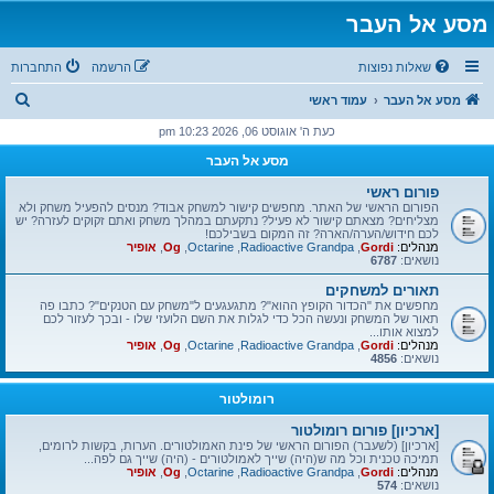
מסע אל העבר
שאלות נפוצות
הרשמה
התחברות
ח
מסע אל העבר
עמוד ראשי
י
כעת ה' אוגוסט 06, 2026 10:23 pm
פ
מסע אל העבר
ו
פורום ראשי
ש
הפורום הראשי של האתר. מחפשים קישור למשחק אבוד? מנסים להפעיל משחק ולא
מצליחים? מצאתם קישור לא פעיל? נתקעתם במהלך משחק ואתם זקוקים לעזרה? יש
לכם חידוש/הערה/הארה? זה המקום בשבילכם!
מנהלים:
Gordi
,
Radioactive Grandpa
,
Octarine
,
Og
,
אופיר
נושאים:
6787
תאורים למשחקים
מחפשים את "הכדור הקופץ ההוא"? מתגעגעים ל"משחק עם הטנקים"? כתבו פה
תאור של המשחק ונעשה הכל כדי לגלות את השם הלועזי שלו - ובכך לעזור לכם
למצוא אותו...
מנהלים:
Gordi
,
Radioactive Grandpa
,
Octarine
,
Og
,
אופיר
נושאים:
4856
רומולטור
[ארכיון] פורום רומולטור
[ארכיון] (לשעבר) הפורום הראשי של פינת האמולטורים. הערות, בקשות לרומים,
תמיכה טכנית וכל מה ש(היה) שייך לאמולטורים - (היה) שייך גם לפה...
מנהלים:
Gordi
,
Radioactive Grandpa
,
Octarine
,
Og
,
אופיר
נושאים:
574