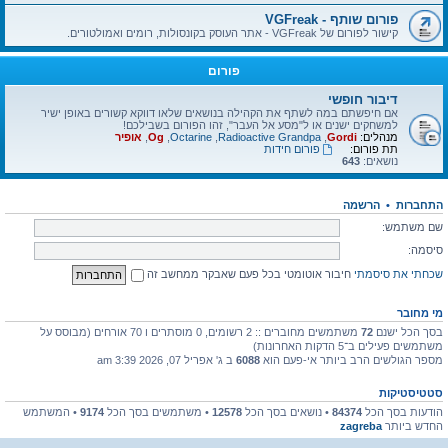
פורום שותף - VGFreak
קישור לפורום של VGFreak - אתר העוסק בקונסולות, רומים ואמולטורים.
פורום
דיבור חופשי
אם חיפשתם במה לשתף את הקהילה בנושאים שלאו דווקא קשורים באופן ישיר
למשחקים ישנים או ל"מסע אל העבר", זהו הפורום בשבילכם!
מנהלים:
Gordi
,
Radioactive Grandpa
,
Octarine
,
Og
,
אופיר
תת פורום:
פורום חידות
נושאים:
643
התחברות
•
הרשמה
שם משתמש:
סיסמה:
שכחתי את סיסמתי
חיבור אוטומטי בכל פעם שאבקר ממחשב זה
מי מחובר
בסך הכל ישנם
72
משתמשים מחוברים :: 2 רשומים, 0 מוסתרים ו 70 אורחים (מבוסס על
משתמשים פעילים ב־5 הדקות האחרונות)
מספר הגולשים הרב ביותר אי-פעם הוא
6088
ב ג' אפריל 07, 2026 3:39 am
סטטיסטיקות
הודעות בסך הכל
84374
• נושאים בסך הכל
12578
• משתמשים בסך הכל
9174
• המשתמש
החדש ביותר
zagreba