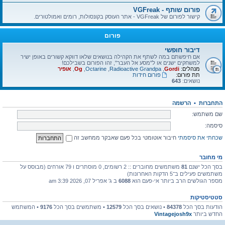
פורום שותף - VGFreak
קישור לפורום של VGFreak - אתר העוסק בקונסולות, רומים ואמולטורים.
פורום
דיבור חופשי
אם חיפשתם במה לשתף את הקהילה בנושאים שלאו דווקא קשורים באופן ישיר
למשחקים ישנים או ל"מסע אל העבר", זהו הפורום בשבילכם!
מנהלים:
Gordi
,
Radioactive Grandpa
,
Octarine
,
Og
,
אופיר
תת פורום:
פורום חידות
נושאים:
643
התחברות
•
הרשמה
שם משתמש:
סיסמה:
שכחתי את סיסמתי
חיבור אוטומטי בכל פעם שאבקר ממחשב זה
מי מחובר
בסך הכל ישנם
81
משתמשים מחוברים :: 2 רשומים, 0 מוסתרים ו 79 אורחים (מבוסס על
משתמשים פעילים ב־5 הדקות האחרונות)
מספר הגולשים הרב ביותר אי-פעם הוא
6088
ב ג' אפריל 07, 2026 3:39 am
סטטיסטיקות
הודעות בסך הכל
84378
• נושאים בסך הכל
12579
• משתמשים בסך הכל
9176
• המשתמש
החדש ביותר
Vintagejosh9x