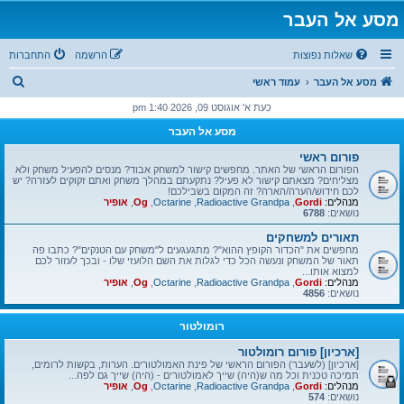
מסע אל העבר
שאלות נפוצות
הרשמה
התחברות
ח
מסע אל העבר
עמוד ראשי
י
כעת א' אוגוסט 09, 2026 1:40 pm
פ
מסע אל העבר
ו
פורום ראשי
ש
הפורום הראשי של האתר. מחפשים קישור למשחק אבוד? מנסים להפעיל משחק ולא
מצליחים? מצאתם קישור לא פעיל? נתקעתם במהלך משחק ואתם זקוקים לעזרה? יש
לכם חידוש/הערה/הארה? זה המקום בשבילכם!
מנהלים:
Gordi
,
Radioactive Grandpa
,
Octarine
,
Og
,
אופיר
נושאים:
6788
תאורים למשחקים
מחפשים את "הכדור הקופץ ההוא"? מתגעגעים ל"משחק עם הטנקים"? כתבו פה
תאור של המשחק ונעשה הכל כדי לגלות את השם הלועזי שלו - ובכך לעזור לכם
למצוא אותו...
מנהלים:
Gordi
,
Radioactive Grandpa
,
Octarine
,
Og
,
אופיר
נושאים:
4856
רומולטור
[ארכיון] פורום רומולטור
[ארכיון] (לשעבר) הפורום הראשי של פינת האמולטורים. הערות, בקשות לרומים,
תמיכה טכנית וכל מה ש(היה) שייך לאמולטורים - (היה) שייך גם לפה...
מנהלים:
Gordi
,
Radioactive Grandpa
,
Octarine
,
Og
,
אופיר
נושאים:
574