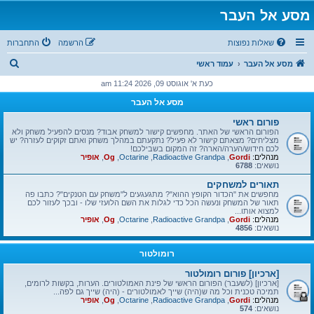
מסע אל העבר
שאלות נפוצות
הרשמה
התחברות
ח
מסע אל העבר
עמוד ראשי
י
כעת א' אוגוסט 09, 2026 11:24 am
פ
מסע אל העבר
ו
פורום ראשי
ש
הפורום הראשי של האתר. מחפשים קישור למשחק אבוד? מנסים להפעיל משחק ולא
מצליחים? מצאתם קישור לא פעיל? נתקעתם במהלך משחק ואתם זקוקים לעזרה? יש
לכם חידוש/הערה/הארה? זה המקום בשבילכם!
מנהלים:
Gordi
,
Radioactive Grandpa
,
Octarine
,
Og
,
אופיר
נושאים:
6788
תאורים למשחקים
מחפשים את "הכדור הקופץ ההוא"? מתגעגעים ל"משחק עם הטנקים"? כתבו פה
תאור של המשחק ונעשה הכל כדי לגלות את השם הלועזי שלו - ובכך לעזור לכם
למצוא אותו...
מנהלים:
Gordi
,
Radioactive Grandpa
,
Octarine
,
Og
,
אופיר
נושאים:
4856
רומולטור
[ארכיון] פורום רומולטור
[ארכיון] (לשעבר) הפורום הראשי של פינת האמולטורים. הערות, בקשות לרומים,
תמיכה טכנית וכל מה ש(היה) שייך לאמולטורים - (היה) שייך גם לפה...
מנהלים:
Gordi
,
Radioactive Grandpa
,
Octarine
,
Og
,
אופיר
נושאים:
574