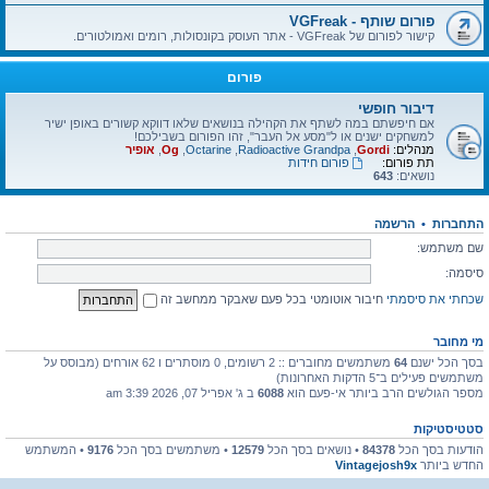
פורום שותף - VGFreak
קישור לפורום של VGFreak - אתר העוסק בקונסולות, רומים ואמולטורים.
פורום
דיבור חופשי
אם חיפשתם במה לשתף את הקהילה בנושאים שלאו דווקא קשורים באופן ישיר
למשחקים ישנים או ל"מסע אל העבר", זהו הפורום בשבילכם!
מנהלים:
Gordi
,
Radioactive Grandpa
,
Octarine
,
Og
,
אופיר
תת פורום:
פורום חידות
נושאים:
643
התחברות
•
הרשמה
שם משתמש:
סיסמה:
שכחתי את סיסמתי
חיבור אוטומטי בכל פעם שאבקר ממחשב זה
מי מחובר
בסך הכל ישנם
64
משתמשים מחוברים :: 2 רשומים, 0 מוסתרים ו 62 אורחים (מבוסס על
משתמשים פעילים ב־5 הדקות האחרונות)
מספר הגולשים הרב ביותר אי-פעם הוא
6088
ב ג' אפריל 07, 2026 3:39 am
סטטיסטיקות
הודעות בסך הכל
84378
• נושאים בסך הכל
12579
• משתמשים בסך הכל
9176
• המשתמש
החדש ביותר
Vintagejosh9x