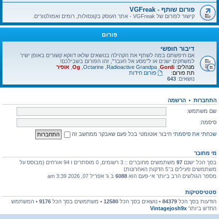
פורום שותף - VGFreak
קישור לפורום של VGFreak - אתר העוסק בקונסולות, רומים ואמולטורים.
פורום
דיבור חופשי
אם חיפשתם במה לשתף את הקהילה בנושאים שלאו דווקא קשורים באופן ישיר
למשחקים ישנים או ל"מסע אל העבר", זהו הפורום בשבילכם!
מנהלים:
Gordi
,
Radioactive Grandpa
,
Octarine
,
Og
,
אופיר
תת פורום:
פורום חידות
נושאים:
643
התחברות
•
הרשמה
שם משתמש:
סיסמה:
שכחתי את סיסמתי
חיבור אוטומטי בכל פעם שאבקר ממחשב זה
מי מחובר
בסך הכל ישנם
97
משתמשים מחוברים :: 3 רשומים, 0 מוסתרים ו 94 אורחים (מבוסס על
משתמשים פעילים ב־5 הדקות האחרונות)
מספר הגולשים הרב ביותר אי-פעם הוא
6088
ב ג' אפריל 07, 2026 3:39 am
סטטיסטיקות
הודעות בסך הכל
84379
• נושאים בסך הכל
12580
• משתמשים בסך הכל
9176
• המשתמש
החדש ביותר
Vintagejosh9x