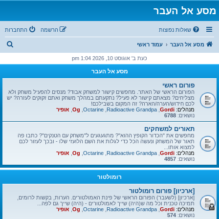
מסע אל העבר
שאלות נפוצות
הרשמה
התחברות
ח
מסע אל העבר
עמוד ראשי
י
כעת ב' אוגוסט 10, 2026 1:04 pm
פ
מסע אל העבר
ו
פורום ראשי
ש
הפורום הראשי של האתר. מחפשים קישור למשחק אבוד? מנסים להפעיל משחק ולא
מצליחים? מצאתם קישור לא פעיל? נתקעתם במהלך משחק ואתם זקוקים לעזרה? יש
לכם חידוש/הערה/הארה? זה המקום בשבילכם!
מנהלים:
Gordi
,
Radioactive Grandpa
,
Octarine
,
Og
,
אופיר
נושאים:
6788
תאורים למשחקים
מחפשים את "הכדור הקופץ ההוא"? מתגעגעים ל"משחק עם הטנקים"? כתבו פה
תאור של המשחק ונעשה הכל כדי לגלות את השם הלועזי שלו - ובכך לעזור לכם
למצוא אותו...
מנהלים:
Gordi
,
Radioactive Grandpa
,
Octarine
,
Og
,
אופיר
נושאים:
4857
רומולטור
[ארכיון] פורום רומולטור
[ארכיון] (לשעבר) הפורום הראשי של פינת האמולטורים. הערות, בקשות לרומים,
תמיכה טכנית וכל מה ש(היה) שייך לאמולטורים - (היה) שייך גם לפה...
מנהלים:
Gordi
,
Radioactive Grandpa
,
Octarine
,
Og
,
אופיר
נושאים:
574