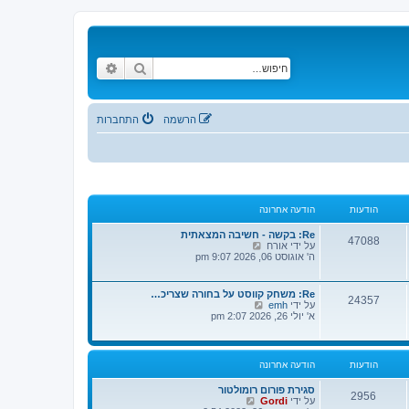
חיפוש
חיפוש מתקדם
הרשמה
התחברות
הודעות
הודעה אחרונה
Re: בקשה - חשיבה המצאתית
47088
צ
על ידי
אורח
פ
ה' אוגוסט 06, 2026 9:07 pm
ה
ב
ה
Re: משחק קווסט על בחורה שצריכ…
24357
ו
צ
על ידי
emh
ד
פ
א' יולי 26, 2026 2:07 pm
ע
ה
ה
ב
ה
ה
א
ו
הודעות
הודעה אחרונה
ח
ד
ר
ע
ו
סגירת פורום רומולטור
ה
2956
נ
צ
על ידי
Gordi
ה
ה