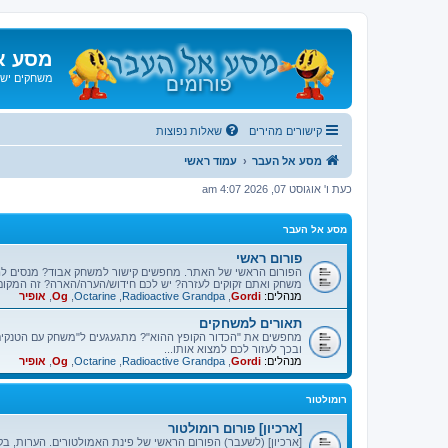
מסע א
משחקים ישנ
קישורים מהירים
שאלות נפוצות
מסע אל העבר
עמוד ראשי
כעת ו' אוגוסט 07, 2026 4:07 am
מסע אל העבר
פורום ראשי
הפורום הראשי של האתר. מחפשים קישור למשחק אבוד? מנסים ל
משחק ואתם זקוקים לעזרה? יש לכם חידוש/הערה/הארה? זה המקום
מנהלים:
Gordi
,
Radioactive Grandpa
,
Octarine
,
Og
,
אופיר
תאורים למשחקים
מחפשים את "הכדור הקופץ ההוא"? מתגעגעים ל"משחק עם הטנקים"
ובכך לעזור לכם למצוא אותו...
מנהלים:
Gordi
,
Radioactive Grandpa
,
Octarine
,
Og
,
אופיר
רומולטור
[ארכיון] פורום רומולטור
[ארכיון] (לשעבר) הפורום הראשי של פינת האמולטורים. הערות, בק