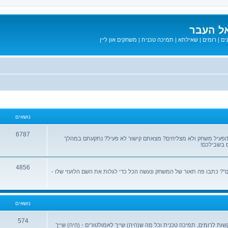
ל העבר
ים
|
רומים
|
שאילתא
|
תמיכה טכנית
|
משחקים און ליין
נושאים
6787
הפעיל משחק ולא מצליחים? מצאתם קישור לא פעיל? נתקעתם במהלך
 בשבילכם!
4856
? כתבו פה תאור של המשחק ונעשה הכל כדי לגלות את השם הלועזי שלו -
נושאים
574
שות לרומים, תמיכה טכנית וכל מה ש(היה) שייך לאמולטורים - (היה) שייך