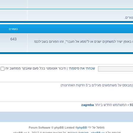
נושאים
643
ופן ישיר למשחקים ישנים או ל"מסע אל העבר", זהו הפורום בשבילכם!
שכחתי את סיסמתי
|
חיבור אוטומטי בכל פעם שאבקר ממחשב זה
9
• המשתמש החדש ביותר
zagreba
מופעל על ידי
phpBB
® Forum Software © phpBB Limited
מבוסס על
phpBB.co.il - פורומים בעברית
. כל הזכויות שמורות © 2017 - phpBB.co.il.