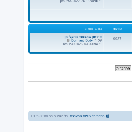
פ
ב' ספטמבר 26, 2022 2:54 pm
א
ה
ח
ב
ר
ה
ו
ו
נ
ד
ה
ע
ה
הודעות
הודעה אחרונה
ה
א
ח
פתיחון שמצאתי בתקליטון
9937
ר
צ
על ידי
Dormant_Body
ו
פ
ב' אוגוסט 03, 2026 1:30 am
נ
ה
ה
ב
ה
ו
ד
ע
ה
ה
א
ח
ר
ו
נ
ה
הסרת כל עוגיות המערכת
כל הזמנים הם
UTC+03:00