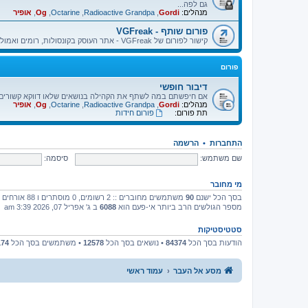
גם לפה...
מנהלים:
Gordi
,
Radioactive Grandpa
,
Octarine
,
Og
,
אופיר
פורום שותף - VGFreak
קישור לפורום של VGFreak - אתר העוסק בקונסולות, רומים ואמולטורים.
פורום
דיבור חופשי
אם חיפשתם במה לשתף את הקהילה בנושאים שלאו דווקא קשורים בא
מנהלים:
Gordi
,
Radioactive Grandpa
,
Octarine
,
Og
,
אופיר
תת פורום:
פורום חידות
התחברות
•
הרשמה
שם משתמש:
סיסמה:
מי מחובר
בסך הכל ישנם
90
משתמשים מחוברים :: 2 רשומים, 0 מוסתרים ו 88 אורחים (מבוסס על משתמשים פעילים ב־5 הדקות האחרונות)
מספר הגולשים הרב ביותר אי-פעם הוא
6088
ב ג' אפריל 07, 2026 3:39 am
סטטיסטיקות
הודעות בסך הכל
84374
• נושאים בסך הכל
12578
• משתמשים בסך הכל
174
מסע אל העבר
עמוד ראשי