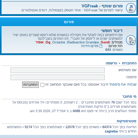
פורום שותף - VGFreak
קישור לפורום של VGFreak - אתר העוסק בקונסולות, רומים ואמולטורים.
פורום
דיבור חופשי
אם חיפשתם במה לשתף את הקהילה בנושאים שלאו דווקא קשורים באופן ישיר
למשחקים ישנים או ל"מסע אל העבר", זהו הפורום בשבילכם!
מנהלים:
Gordi
,
Radioactive Grandpa
,
Octarine
,
Og
,
אופיר
תת פורום:
פורום חידות
נושאים:
643
התחברות
•
הרשמה
שם משתמש:
סיסמה:
שכחתי את סיסמתי
חיבור אוטומטי בכל פעם שאבקר ממחשב זה
מי מחובר
בסך הכל ישנם
76
משתמשים מחוברים :: 2 רשומים, 0 מוסתרים ו 74 אורחים (מבוסס על
משתמשים פעילים ב־5 הדקות האחרונות)
מספר הגולשים הרב ביותר אי-פעם הוא
6088
ב ג' אפריל 07, 2026 3:39 am
סטטיסטיקות
הודעות בסך הכל
84374
• נושאים בסך הכל
12578
• משתמשים בסך הכל
9174
• המשתמש
החדש ביותר
zagreba