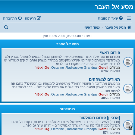
מסע אל העבר
שאלות נפוצות
הרשמה
התחברות
ח
מסע אל העבר
עמוד ראשי
י
כעת ה' אוגוסט 06, 2026 10:25 pm
פ
מסע אל העבר
ו
פורום ראשי
ש
הפורום הראשי של האתר. מחפשים קישור למשחק אבוד? מנסים להפעיל משחק ולא
מצליחים? מצאתם קישור לא פעיל? נתקעתם במהלך משחק ואתם זקוקים לעזרה? יש
לכם חידוש/הערה/הארה? זה המקום בשבילכם!
מנהלים:
Gordi
,
Radioactive Grandpa
,
Octarine
,
Og
,
אופיר
נושאים:
6787
תאורים למשחקים
מחפשים את "הכדור הקופץ ההוא"? מתגעגעים ל"משחק עם הטנקים"? כתבו פה
תאור של המשחק ונעשה הכל כדי לגלות את השם הלועזי שלו - ובכך לעזור לכם
למצוא אותו...
מנהלים:
Gordi
,
Radioactive Grandpa
,
Octarine
,
Og
,
אופיר
נושאים:
4856
רומולטור
[ארכיון] פורום רומולטור
[ארכיון] (לשעבר) הפורום הראשי של פינת האמולטורים. הערות, בקשות לרומים,
תמיכה טכנית וכל מה ש(היה) שייך לאמולטורים - (היה) שייך גם לפה...
מנהלים:
Gordi
,
Radioactive Grandpa
,
Octarine
,
Og
,
אופיר
נושאים:
574