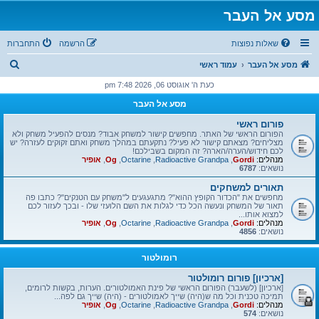
מסע אל העבר
שאלות נפוצות
הרשמה
התחברות
ח
מסע אל העבר
עמוד ראשי
י
כעת ה' אוגוסט 06, 2026 7:48 pm
פ
מסע אל העבר
ו
פורום ראשי
ש
הפורום הראשי של האתר. מחפשים קישור למשחק אבוד? מנסים להפעיל משחק ולא
מצליחים? מצאתם קישור לא פעיל? נתקעתם במהלך משחק ואתם זקוקים לעזרה? יש
לכם חידוש/הערה/הארה? זה המקום בשבילכם!
מנהלים:
Gordi
,
Radioactive Grandpa
,
Octarine
,
Og
,
אופיר
נושאים:
6787
תאורים למשחקים
מחפשים את "הכדור הקופץ ההוא"? מתגעגעים ל"משחק עם הטנקים"? כתבו פה
תאור של המשחק ונעשה הכל כדי לגלות את השם הלועזי שלו - ובכך לעזור לכם
למצוא אותו...
מנהלים:
Gordi
,
Radioactive Grandpa
,
Octarine
,
Og
,
אופיר
נושאים:
4856
רומולטור
[ארכיון] פורום רומולטור
[ארכיון] (לשעבר) הפורום הראשי של פינת האמולטורים. הערות, בקשות לרומים,
תמיכה טכנית וכל מה ש(היה) שייך לאמולטורים - (היה) שייך גם לפה...
מנהלים:
Gordi
,
Radioactive Grandpa
,
Octarine
,
Og
,
אופיר
נושאים:
574