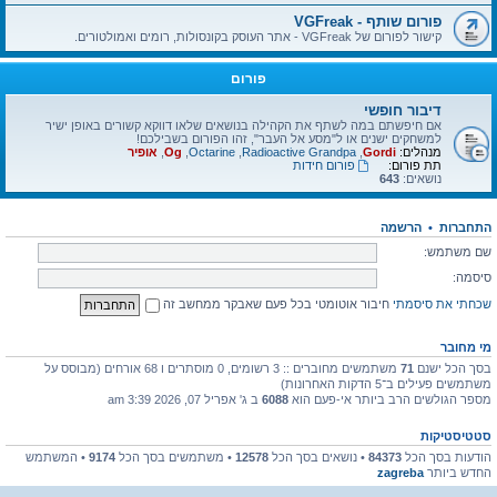
פורום שותף - VGFreak
קישור לפורום של VGFreak - אתר העוסק בקונסולות, רומים ואמולטורים.
פורום
דיבור חופשי
אם חיפשתם במה לשתף את הקהילה בנושאים שלאו דווקא קשורים באופן ישיר
למשחקים ישנים או ל"מסע אל העבר", זהו הפורום בשבילכם!
מנהלים:
Gordi
,
Radioactive Grandpa
,
Octarine
,
Og
,
אופיר
תת פורום:
פורום חידות
נושאים:
643
התחברות
•
הרשמה
שם משתמש:
סיסמה:
שכחתי את סיסמתי
חיבור אוטומטי בכל פעם שאבקר ממחשב זה
מי מחובר
בסך הכל ישנם
71
משתמשים מחוברים :: 3 רשומים, 0 מוסתרים ו 68 אורחים (מבוסס על
משתמשים פעילים ב־5 הדקות האחרונות)
מספר הגולשים הרב ביותר אי-פעם הוא
6088
ב ג' אפריל 07, 2026 3:39 am
סטטיסטיקות
הודעות בסך הכל
84373
• נושאים בסך הכל
12578
• משתמשים בסך הכל
9174
• המשתמש
החדש ביותר
zagreba