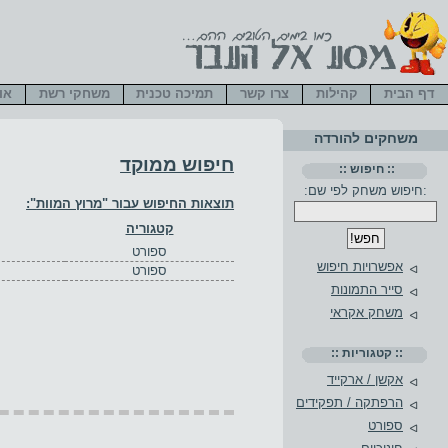
דף הבית
קהילות
צרו קשר
תמיכה טכנית
משחקי רשת
או
משחקים להורדה
חיפוש ממוקד
:: חיפוש ::
:חיפוש משחק לפי שם:
תוצאות החיפוש עבור "
מרוץ המוות
":
קטגוריה
ספורט
אפשרויות חיפוש
ספורט
סייר התמונות
משחק אקראי
:: קטגוריות ::
אקשן / ארקייד
הרפתקה / תפקידים
ספורט