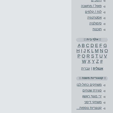
חינוכיים
פאזל / מחשבה
לוח / קלפים
אסטרטגיה
סימולציה
תוכנות
:: אלף בית ::
A
B
C
D
E
F
G
H
I
J
K
L
M
N
O
P
Q
R
S
T
U
V
W
X
Y
Z
#
אנגלית
|
עברית
:: קטגוריות משנה ::
משחקים כחול-לבן
סגירת שטחים
ירי מגוף ראשון
משחקי דיסני
קטגוריות נוספות...