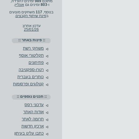
מתוכם
989
זמינים להורדה,
ו-
803
זמינים גם
אונליין
.
בנוסף,
117
משחקים מוצעים
ב
פינת שיתוף הקבצים
.
עדכון אחרון:
25/01/26
:: פינות באתר ::
משחקי רשת
תקליטורי אוסף
פתיחונים
רטרו-ספקטיבה
כותרים בעברית
קטלוגים ופרסומות
:: תכנים נוספים ::
עדכוני רסס
אודות האתר
תרומה לאתר
ארכיון חדשות
כתבו עלינו בעיתון