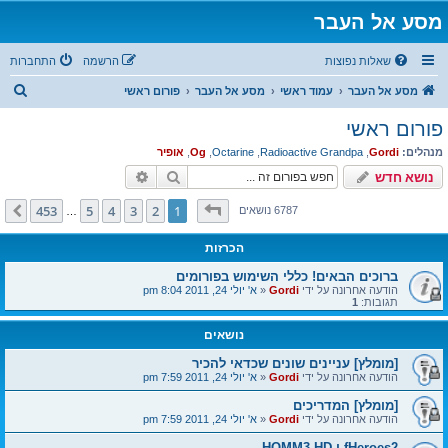
מסע אל העבר
שאלות נפוצות
הרשמה
התחברות
ח
מסע אל העבר
עמוד ראשי
מסע אל העבר
פורום ראשי
י
פורום ראשי
פ
מנהלים:
Gordi
,
Radioactive Grandpa
,
Octarine
,
Og
,
אופיר
ו
חיפוש
חיפוש מתקדם
נושא חדש
ש
דף
1
מתוך
453
453
5
4
3
2
1
הבא
6787 נושאים
…
הכרזות
ברוכים הבאים! כללי השימוש בפורומים
הודעה אחרונה על ידי
Gordi
«
א' יולי 24, 2011 8:04 pm
תגובות:
1
נושאים
[מומלץ] עניינים שונים שכדאי להכיר
הודעה אחרונה על ידי
Gordi
«
א' יולי 24, 2011 7:59 pm
[מומלץ] המדריכים
הודעה אחרונה על ידי
Gordi
«
א' יולי 24, 2011 7:59 pm
fHeroes2 ו HOMM3 HD