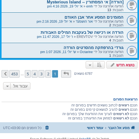
[הורדה] אי המסתורין -- Mysterious Island
הודעה אחרונה על ידי
emh
«
א' יולי 19, 2026 4:16 pm
תגובות:
13
המומינים המסע אחר אבן האודם
הודעה אחרונה על ידי
אור הושמנד
«
א' יולי 19, 2026 2:16 pm
תגובות:
2
הורדה או רכישה של בעקבות המילים האבודות
הודעה אחרונה על ידי
EREVTOV
«
ו' יולי 17, 2026 11:47 pm
תגובות:
4
גורדי בהרפתקה מהסרטים הורדה
הודעה אחרונה על ידי
Octarine
«
ש' יולי 11, 2026 1:07 pm
תגובות:
1
נושא חדש
דף
1
מתוך
453
453
5
4
3
2
1
הבא
6787 נושאים
…
עבור אל
הרשאות הפורום
הנכם
רשאים
לכתוב נושאים חדשים בפורום זה
הנכם
רשאים
להגיב לנושאים קיימים בפורום זה
הנכם
לא רשאים
לערוך את ההודעות שלך בפורום זה
הנכם
לא רשאים
למחוק את הודעותיך בפורום זה
מסע אל העבר
עמוד ראשי
כל הזמנים הם
UTC+03:00
מופעל על ידי
phpBB
® Forum Software © phpBB Limited