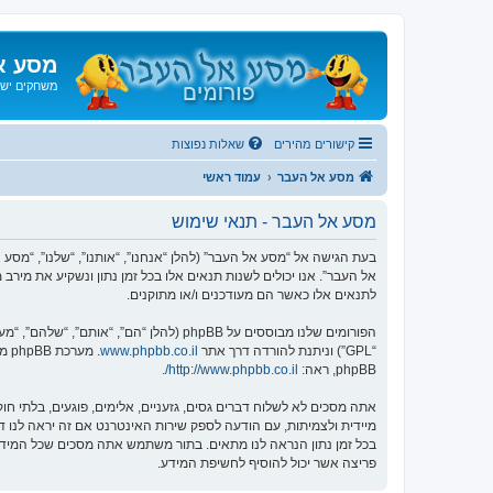
מסע א
משחקים ישנ
קישורים מהירים
שאלות נפוצות
מסע אל העבר
עמוד ראשי
מסע אל העבר - תנאי שימוש
אל העבר”. אנו יכולים לשנות תנאים אלו בכל זמן נתון ונשקיע את מיר
לתנאים אלו כאשר הם מעודכנים ו/או מתוקנים.
הפורומים שלנו מבוססים על phpBB (להלן “הם”, “אותם”, “שלהם”, “מערכת phpBB”, “www.phpbb.co.il”, “קבוצת phpBB”, “צוות phpBB הישראלי”) אשר הינה מערכת בולטיין המשוחררת תחת הסכם “
“GPL”) וניתנת להורדה דרך אתר
www.phpbb.co.il
phpBB, ראה:
http://www.phpbb.co.il/
.
אתה מסכים לא לשלוח דברים גסים, גזעניים, אלימים, פוגעים, בלתי 
פריצה אשר יכול להוסיף לחשיפת המידע.