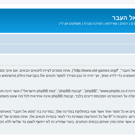
ל העבר
ים
|
רומים
|
שאילתא
|
תמיכה טכנית
|
משחקים און ליין
בעת הגישה אל “מסע אל העבר” (להלן “אנחנו”, “אותנו”, “שלנו”, “מסע אל העבר”, “-games.org/f
ב מאמצינו כדי לידע אותך, אך יהיה זה נבון מצידך לסקור תנאים אלו בקביעות כחלק מהשימ
. מערכת phpBB מקלה על האינטרנט המבוסס דיונים בלבד, ק
חוקיים או כל חומר אחר אשר שנוי במחלוקת במדינה שלך, במדינה בה “מסע אל העבר” מאוח
מיידית ולצמיתות, עם הודעה לספק שירות האינטרנט אם זה יראה לנו דרוש. כתובות ה־IP של כל ההודעות נשמרות כדי לע