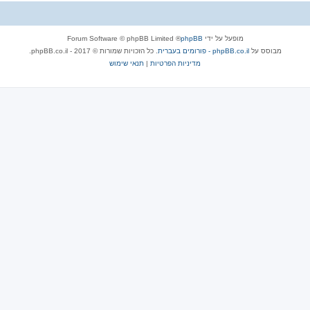
מופעל על ידי
phpBB
® Forum Software © phpBB Limited
מבוסס על
phpBB.co.il - פורומים בעברית
. כל הזכויות שמורות © 2017 - phpBB.co.il.
מדיניות הפרטיות
|
תנאי שימוש