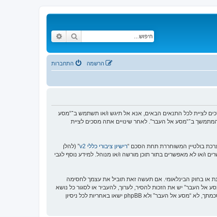
חיפוש
חיפוש מתקדם
הרשמה
התחברות
http://www.old”), אתה מסכים לציית לתנאים הבאים. אם אינך מסכים לציית לכל התנאים הבאים, אנא אל תיגש ו/או תשתמש ב־“מסע
וש המתמשך ב־“מסע אל העבר”. לאחר שינויים אתה מסכים לציית
רישיון ציבורי כללי v2
” (להלן
בוצת phpBB אינה אחראית לכל מה שאנו מאפשרים ו/או לא מאפשרים בתור תוכן מורשה ו/או מנוהל. למידע נוסף לגבי
סנת או בחוק הבינלאומי. אם תעשה זאת תוביל את עצמך לחסימה
זור בכפיית תנאים אלו. אתה מסכים של “מסע אל העבר” יש את הזכות להסיר, לערוך, להעביר או לסגור כל נושא
בכל זמן נתון הנראה לנו מתאים. בתור משתמש אתה מסכים שכל המידע אשר אתה מזין יאוחסן בבסיס הנתונים. בעוד שמידע זה לא ייחשף לשום צד שלישי ללא הסכמתך, לא “מסע אל העבר” ולא phpBB ישאו באחריות לכל ניסיון