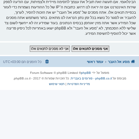
הבינלאומי. אם תעשה זאת תוביל את עצמך לחסימה מיידית ולצמיתות, עם הודעה לספק
שירות האינטרנט אם זה יראה לנו דרוש. כתובות ה־IP של כל ההודעות נשמרות כדי לעזור
בכפיית תנאים אלו. אתה מסכים של “מסע אל העבר” יש את הזכות להסיר, לערוך,
להעביר או לסגור כל נושא בכל זמן נתון הנראה לנו מתאים. בתור משתמש אתה מסכים
שכל המידע אשר אתה מזין יאוחסן בבסיס הנתונים. בעוד שמידע זה לא ייחשף לשום צד
שלישי ללא הסכמתך, לא “מסע אל העבר” ולא phpBB ישאו באחריות לכל ניסיון פריצה
אשר יכול להוסיף לחשיפת המידע.
מסע אל העבר
עמוד ראשי
כל הזמנים הם
UTC+03:00
מופעל על ידי
phpBB
® Forum Software © phpBB Limited
מבוסס על
phpBB.co.il - פורומים בעברית
. כל הזכויות שמורות © 2017 - phpBB.co.il.
מדיניות הפרטיות
|
תנאי שימוש