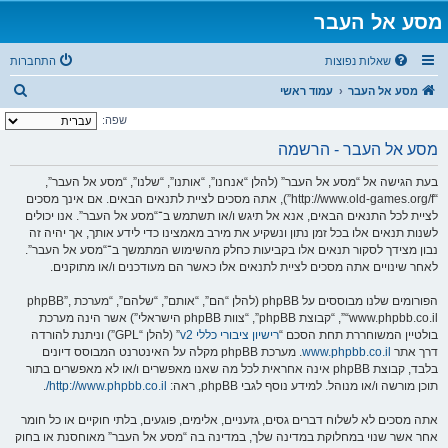
מסע אל העבר
שאלות נפוצות
התחברות
ח
מסע אל העבר
עמוד ראשי
י
שפה:
פ
מסע אל העבר - הרשמה
ו
בעת הגישה אל “מסע אל העבר” (להלן “אנחנו”, “אותנו”, “שלנו”, “מסע אל העבר”,
ש
“http://www.old-games.org/f”), אתה מסכים לציית לתנאים הבאים. אם אינך מסכים
לציית לכל התנאים הבאים, אנא אל תיגש ו/או תשתמש ב־“מסע אל העבר”. אנו יכולים
לשנות תנאים אלו בכל זמן נתון ונשקיע את מירב מאמצינו כדי לידע אותך, אך יהיה זה
נבון מצידך לסקור תנאים אלו בקביעות כחלק מהשימוש המתמשך ב־“מסע אל העבר”.
לאחר שינויים אתה מסכים לציית לתנאים אלו כאשר הם מעודכנים ו/או מתוקנים.
הפורומים שלנו מבוססים על phpBB (להלן “הם”, “אותם”, “שלהם”, “מערכת phpBB”,
“www.phpbb.co.il”, “קבוצת phpBB”, “צוות phpBB הישראלי”) אשר הינה מערכת
בולטיין המשוחררת תחת הסכם “
רישיון ציבורי כללי v2
” (להלן “GPL”) וניתנת להורדה
דרך אתר
www.phpbb.co.il
. מערכת phpBB מקלה על האינטרנט המבוסס דיונים
בלבד, קבוצת phpBB אינה אחראית לכל מה שאנו מאפשרים ו/או לא מאפשרים בתור
תוכן מורשה ו/או מנוהל. למידע נוסף לגבי phpBB, ראה:
http://www.phpbb.co.il/
.
אתה מסכים לא לשלוח דברים גסים, גזעניים, אלימים, פוגעים, בלתי חוקיים או כל חומר
אחר אשר שנוי במחלוקת במדינה שלך, במדינה בה “מסע אל העבר” מאוחסנת או בחוק