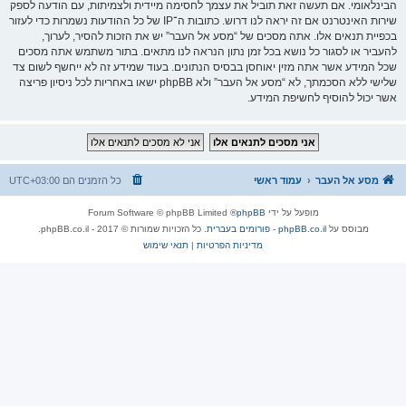
הבינלאומי. אם תעשה זאת תוביל את עצמך לחסימה מיידית ולצמיתות, עם הודעה לספק
שירות האינטרנט אם זה יראה לנו דרוש. כתובות ה־IP של כל ההודעות נשמרות כדי לעזור
בכפיית תנאים אלו. אתה מסכים של “מסע אל העבר” יש את הזכות להסיר, לערוך,
להעביר או לסגור כל נושא בכל זמן נתון הנראה לנו מתאים. בתור משתמש אתה מסכים
שכל המידע אשר אתה מזין יאוחסן בבסיס הנתונים. בעוד שמידע זה לא ייחשף לשום צד
שלישי ללא הסכמתך, לא “מסע אל העבר” ולא phpBB ישאו באחריות לכל ניסיון פריצה
אשר יכול להוסיף לחשיפת המידע.
מסע אל העבר
עמוד ראשי
כל הזמנים הם
UTC+03:00
מופעל על ידי
phpBB
® Forum Software © phpBB Limited
מבוסס על
phpBB.co.il - פורומים בעברית
. כל הזכויות שמורות © 2017 - phpBB.co.il.
מדיניות הפרטיות
|
תנאי שימוש