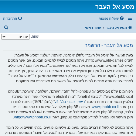
מסע אל העבר
שאלות נפוצות
התחברות
ח
מסע אל העבר
עמוד ראשי
י
שפה:
פ
מסע אל העבר - הרשמה
ו
בעת הגישה אל “מסע אל העבר” (להלן “אנחנו”, “אותנו”, “שלנו”, “מסע אל העבר”,
ש
“http://www.old-games.org/f”), אתה מסכים לציית לתנאים הבאים. אם אינך מסכים
לציית לכל התנאים הבאים, אנא אל תיגש ו/או תשתמש ב־“מסע אל העבר”. אנו יכולים
לשנות תנאים אלו בכל זמן נתון ונשקיע את מירב מאמצינו כדי לידע אותך, אך יהיה זה
נבון מצידך לסקור תנאים אלו בקביעות כחלק מהשימוש המתמשך ב־“מסע אל העבר”.
לאחר שינויים אתה מסכים לציית לתנאים אלו כאשר הם מעודכנים ו/או מתוקנים.
הפורומים שלנו מבוססים על phpBB (להלן “הם”, “אותם”, “שלהם”, “מערכת phpBB”,
“www.phpbb.co.il”, “קבוצת phpBB”, “צוות phpBB הישראלי”) אשר הינה מערכת
בולטיין המשוחררת תחת הסכם “
רישיון ציבורי כללי v2
” (להלן “GPL”) וניתנת להורדה
דרך אתר
www.phpbb.co.il
. מערכת phpBB מקלה על האינטרנט המבוסס דיונים
בלבד, קבוצת phpBB אינה אחראית לכל מה שאנו מאפשרים ו/או לא מאפשרים בתור
תוכן מורשה ו/או מנוהל. למידע נוסף לגבי phpBB, ראה:
http://www.phpbb.co.il/
.
אתה מסכים לא לשלוח דברים גסים, גזעניים, אלימים, פוגעים, בלתי חוקיים או כל חומר
אחר אשר שנוי במחלוקת במדינה שלך, במדינה בה “מסע אל העבר” מאוחסנת או בחוק