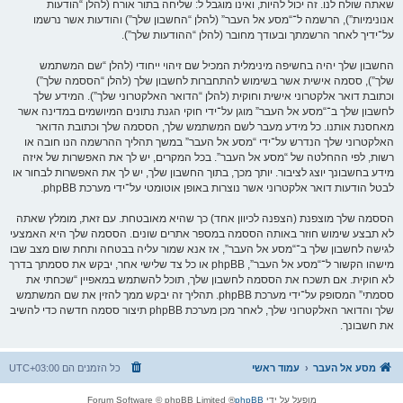
שאתה שולח לנו. זה יכול להיות, ואינו מוגבל ל: שליחה בתור אורח (להלן “הודעות
אנונימיות”), הרשמה ל־“מסע אל העבר” (להלן “החשבון שלך”) והודעות אשר נרשמו
על־ידיך לאחר הרשמתך ובעודך מחובר (להלן “ההודעות שלך”).
החשבון שלך יהיה בחשיפה מינימלית המכיל שם זיהוי ייחודי (להלן “שם המשתמש
שלך”), ססמה אישית אשר בשימוש להתחברות לחשבון שלך (להלן “הססמה שלך”)
וכתובת דואר אלקטרוני אישית וחוקית (להלן “הדואר האלקטרוני שלך”). המידע שלך
לחשבון שלך ב־“מסע אל העבר” מוגן על־ידי חוקי הגנת נתונים המיושמים במדינה אשר
מאחסנת אותנו. כל מידע מעבר לשם המשתמש שלך, הססמה שלך וכתובת הדואר
האלקטרוני שלך הנדרש על־ידי “מסע אל העבר” במשך תהליך ההרשמה הנו חובה או
רשות, לפי ההחלטה של “מסע אל העבר”. בכל המקרים, יש לך את האפשרות של איזה
מידע בחשבונך יוצג לציבור. יותך מכך, בתוך החשבון שלך, יש לך את האפשרות לבחור או
לבטל הודעות דואר אלקטרוני אשר נוצרות באופן אוטומטי על־ידי מערכת phpBB.
הססמה שלך מוצפנת (הצפנה לכיוון אחד) כך שהיא מאובטחת. עם זאת, מומלץ שאתה
לא תבצע שימוש חוזר באותה הססמה במספר אתרים שונים. הססמה שלך היא האמצעי
לגישה לחשבון שלך ב־“מסע אל העבר”, אז אנא שמור עליה בבטחה ותחת שום מצב שבו
מישהו הקשור ל־“מסע אל העבר”, phpBB או כל צד שלישי אחר, יבקש את ססמתך בדרך
לא חוקית. אם תשכח את הססמה לחשבון שלך, תוכל להשתמש במאפיין “שכחתי את
ססמתי” המסופק על־ידי מערכת phpBB. תהליך זה יבקש ממך להזין את שם המשתמש
שלך והדואר האלקטרוני שלך, לאחר מכן מערכת phpBB תיצור ססמה חדשה כדי להשיב
את חשבונך.
מסע אל העבר
עמוד ראשי
כל הזמנים הם
UTC+03:00
מופעל על ידי
phpBB
® Forum Software © phpBB Limited