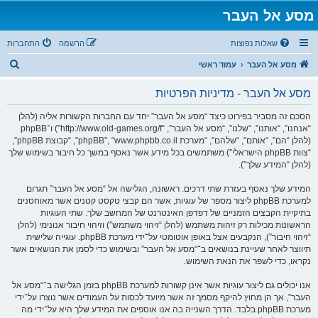
מסע אל העבר
שאלות נפוצות
הרשמה
התחברות
ח
מסע אל העבר
עמוד ראשי
י
מסע אל העבר - מדיניות הפרטיות
פ
ו
הסכם זה מסביר בפירוט כיצד “מסע אל העבר” יחד עם החברות הקשורות אליה (להלן
“אנחנו”, “אותנו”, “שלנו”, “מסע אל העבר”, “http://www.old-games.org/f”) ו־phpBB
ש
(להלן “הם”, “אותם”, “שלהם”, “מערכת phpBB”, “www.phpbb.co.il”, “קבוצת phpBB”,
“צוות phpBB הישראלי”) משתמשים בכל מידע אשר נאסף במשך כל חיבור בשימוש שלך
(להלן “המידע שלך”).
המידע שלך נאסף בעזרת שתי דרכים. ראשונה, הגלישה אל “מסע אל העבר” תגרום
למערכת phpBB ליצור מספר של עוגיות, אשר הם קבצי טקסט קטנים אשר מאוחסנים
בתיקיית הקבצים הזמניים של דפדפן האינטרנט של המחשב שלך. שתי העוגיות
הראשונות מכילות רק זיהות משתמש (להלן “זיהוי משתמש”) וזיהוי חיבור אנונימי (להלן
“זיהוי חיבור”), הנקבעים אצל באופן אוטומטי על־ידי מערכת phpBB. עוגייה שלישית
תיווצר לאחר שעיינת בנושאים ב־“מסע אל העבר” ובשימוש כדי לסמן את הנושאים אשר
נקראו, כדי לשפר את הנאת השימוש.
אנו יכולים גם ליצור עוגיות אשר אינן קשורות למערכת phpBB בזמן הגלישה ב־“מסע אל
העבר”, אך הן מחוץ להיקף מסמך זה אשר מיועד לכסות על העמודים אשר נוצרו על־ידי
מערכת phpBB בלבד. הדרך השנייה בה אנו אוספים את המידע שלך היא על־ידי מה