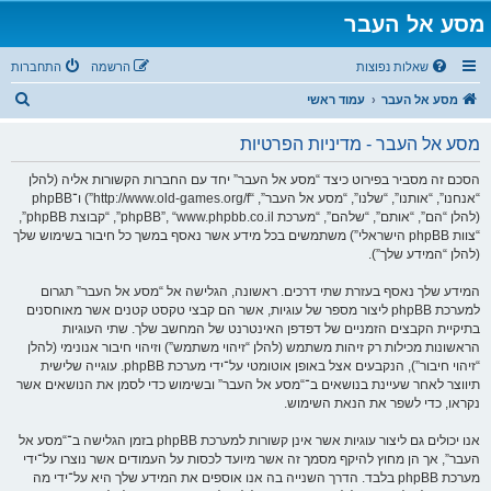
מסע אל העבר
שאלות נפוצות
הרשמה
התחברות
ח
מסע אל העבר
עמוד ראשי
י
מסע אל העבר - מדיניות הפרטיות
פ
ו
הסכם זה מסביר בפירוט כיצד “מסע אל העבר” יחד עם החברות הקשורות אליה (להלן
“אנחנו”, “אותנו”, “שלנו”, “מסע אל העבר”, “http://www.old-games.org/f”) ו־phpBB
ש
(להלן “הם”, “אותם”, “שלהם”, “מערכת phpBB”, “www.phpbb.co.il”, “קבוצת phpBB”,
“צוות phpBB הישראלי”) משתמשים בכל מידע אשר נאסף במשך כל חיבור בשימוש שלך
(להלן “המידע שלך”).
המידע שלך נאסף בעזרת שתי דרכים. ראשונה, הגלישה אל “מסע אל העבר” תגרום
למערכת phpBB ליצור מספר של עוגיות, אשר הם קבצי טקסט קטנים אשר מאוחסנים
בתיקיית הקבצים הזמניים של דפדפן האינטרנט של המחשב שלך. שתי העוגיות
הראשונות מכילות רק זיהות משתמש (להלן “זיהוי משתמש”) וזיהוי חיבור אנונימי (להלן
“זיהוי חיבור”), הנקבעים אצל באופן אוטומטי על־ידי מערכת phpBB. עוגייה שלישית
תיווצר לאחר שעיינת בנושאים ב־“מסע אל העבר” ובשימוש כדי לסמן את הנושאים אשר
נקראו, כדי לשפר את הנאת השימוש.
אנו יכולים גם ליצור עוגיות אשר אינן קשורות למערכת phpBB בזמן הגלישה ב־“מסע אל
העבר”, אך הן מחוץ להיקף מסמך זה אשר מיועד לכסות על העמודים אשר נוצרו על־ידי
מערכת phpBB בלבד. הדרך השנייה בה אנו אוספים את המידע שלך היא על־ידי מה