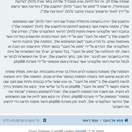
שאתה שולח לנו. זה יכול להיות, ואינו מוגבל ל: שליחה בתור אורח (להלן “הודעות
אנונימיות”), הרשמה ל־“מסע אל העבר” (להלן “החשבון שלך”) והודעות אשר נרשמו
על־ידיך לאחר הרשמתך ובעודך מחובר (להלן “ההודעות שלך”).
החשבון שלך יהיה בחשיפה מינימלית המכיל שם זיהוי ייחודי (להלן “שם המשתמש
שלך”), ססמה אישית אשר בשימוש להתחברות לחשבון שלך (להלן “הססמה שלך”)
וכתובת דואר אלקטרוני אישית וחוקית (להלן “הדואר האלקטרוני שלך”). המידע שלך
לחשבון שלך ב־“מסע אל העבר” מוגן על־ידי חוקי הגנת נתונים המיושמים במדינה אשר
מאחסנת אותנו. כל מידע מעבר לשם המשתמש שלך, הססמה שלך וכתובת הדואר
האלקטרוני שלך הנדרש על־ידי “מסע אל העבר” במשך תהליך ההרשמה הנו חובה או
רשות, לפי ההחלטה של “מסע אל העבר”. בכל המקרים, יש לך את האפשרות של איזה
מידע בחשבונך יוצג לציבור. יותך מכך, בתוך החשבון שלך, יש לך את האפשרות לבחור או
לבטל הודעות דואר אלקטרוני אשר נוצרות באופן אוטומטי על־ידי מערכת phpBB.
הססמה שלך מוצפנת (הצפנה לכיוון אחד) כך שהיא מאובטחת. עם זאת, מומלץ שאתה
לא תבצע שימוש חוזר באותה הססמה במספר אתרים שונים. הססמה שלך היא האמצעי
לגישה לחשבון שלך ב־“מסע אל העבר”, אז אנא שמור עליה בבטחה ותחת שום מצב שבו
מישהו הקשור ל־“מסע אל העבר”, phpBB או כל צד שלישי אחר, יבקש את ססמתך בדרך
לא חוקית. אם תשכח את הססמה לחשבון שלך, תוכל להשתמש במאפיין “שכחתי את
ססמתי” המסופק על־ידי מערכת phpBB. תהליך זה יבקש ממך להזין את שם המשתמש
שלך והדואר האלקטרוני שלך, לאחר מכן מערכת phpBB תיצור ססמה חדשה כדי להשיב
את חשבונך.
מסע אל העבר
עמוד ראשי
כל הזמנים הם
UTC+03:00
מופעל על ידי
phpBB
® Forum Software © phpBB Limited