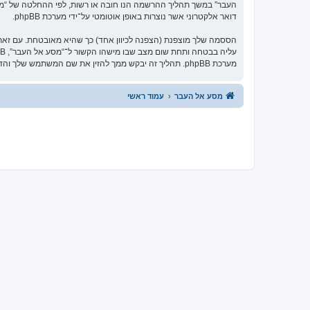
העבר” במשך תהליך ההרשמה הנו חובה או רשות, לפי ההחלטה של “מסע 
דואר אלקטרוני אשר נוצרות באופן אוטומטי על־ידי מערכת phpBB.
הססמה שלך מוצפנת (הצפנה לכיוון אחד) כך שהיא מאובטחת. עם זא
מערכת phpBB. תהליך זה יבקש ממך להזין את שם המשתמש שלך והדואר האלקטרוני שלך, לאחר מכן מערכת phpBB תיצור ססמה חדשה כדי להשיב את חשבונך.
מסע אל העבר
עמוד ראשי