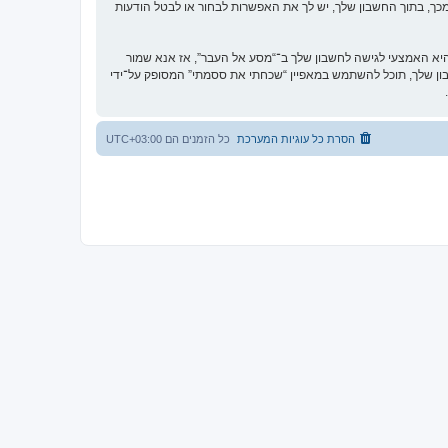
כך, בתוך החשבון שלך, יש לך את האפשרות לבחור או לבטל הודעות
א האמצעי לגישה לחשבון שלך ב־“מסע אל העבר”, אז אנא שמור
וקית. אם תשכח את הססמה לחשבון שלך, תוכל להשתמש במאפיין “שכחתי את ססמתי” המסופק על־ידי
הסרת כל עוגיות המערכת
כל הזמנים הם
UTC+03:00