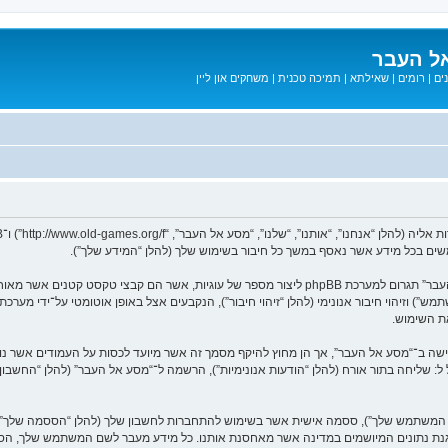
ל העבר
ים
|
רומים
|
שאילתא
|
תמיכה טכנית
|
משחקים און ליין
המידע שלך נאסף בעזרת שתי דרכים. ראשונה, הגלישה אל “מסע אל העבר” תגרום למערכת phpBB ליצור מספר
ת השימוש.
בל ל: שליחה בתור אורח (להלן “הודעות אנונימיות”), הרשמה ל־“מסע אל העבר” (להלן “החשב
שם המשתמש שלך”), ססמה אישית אשר בשימוש להתחברות לחשבון שלך (להלן “הססמה שלך”) ו
 הגנת נתונים המיושמים במדינה אשר מאחסנת אותנו. כל מידע מעבר לשם המשתמש שלך, ה