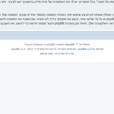
אל העבר”. בכל המקרים, יש לך את האפשרות של איזה מידע בחשבונך יוצג לציבור. יותך מ
ת, מומלץ שאתה לא תבצע שימוש חוזר באותה הססמה במספר אתרים שונים. הססמה שלך הי
עליה בבטחה ותחת שום מצב שבו מישהו הקשור ל־“מסע אל העבר”, phpBB או כל צד שלישי אחר, יבקש את ססמתך בדרך לא ח
מופעל על ידי
phpBB
® Forum Software © phpBB Limited
מבוסס על
phpBB.co.il - פורומים בעברית
. כל הזכויות שמורות © 2017 - phpBB.co.il.
מדיניות הפרטיות
|
תנאי שימוש