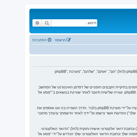
חיפוש
חיפוש מתקדם
הרשמה
התחברות
הסכם זה מסביר בפירוט כיצד “מסע אל העבר” יחד עם החברות הקשורות אליה (להלן “אנחנו”, “אותנו”, “שלנו”, “מסע אל העבר”, “http://www.old-games.org/f”) ו־phpBB (להלן “הם”, “אותם”, “שלהם”, “מערכת phpBB”,
 של עוגיות, אשר הם קבצי טקסט קטנים אשר מאוחסנים בתיקיית הקבצים הזמניים של דפדפן האינטרנט של המחשב
שלך. שתי העוגיות הראשונות מכילות רק זיהות משתמש (להלן “זיהוי משתמש”) וזיהוי חיבור אנונימי (להלן “זיהוי חיבור”), הנקבעים אצל באופן אוטומטי על־ידי מערכת phpBB. עוגייה שלישית תיווצר לאחר שעיינת בנושאים ב־“מסע אל
אנו יכולים גם ליצור עוגיות אשר אינן קשורות למערכת phpBB בזמן הגלישה ב־“מסע אל העבר”, אך הן מחוץ להיקף מסמך זה אשר מיועד לכסות על העמודים אשר נוצרו על־ידי מערכת phpBB בלבד. הדרך השנייה בה אנו אוספים את
ון שלך”) והודעות אשר נרשמו על־ידיך לאחר הרשמתך ובעודך מחובר
כתובת דואר אלקטרוני אישית וחוקית (להלן “הדואר האלקטרוני
ססמה שלך וכתובת הדואר האלקטרוני שלך הנדרש על־ידי “מסע אל