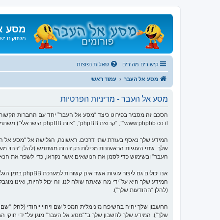
מסע א
משחקים ישנ
קישורים מהירים
שאלות נפוצות
מסע אל העבר
עמוד ראשי
מסע אל העבר - מדיניות הפרטיות
“www.phpbb.co.il”, “קבוצת phpBB”, “צוות phpBB הישראלי”) משתמשים בכל מידע אשר נאסף במשך כל חיבור בשימוש שלך (להלן “המידע שלך”).
העבר” ובשימוש כדי לסמן את הנושאים אשר נקראו, כדי לשפר את הנא
המידע שלך היא על־ידי מה שאתה שולח לנו. זה יכול להיות, ואינו מוג
(להלן “ההודעות שלך”).
החשבון שלך יהיה בחשיפה מינימלית המכיל שם זיהוי ייחודי (להלן “
שלך”). המידע שלך לחשבון שלך ב־“מסע אל העבר” מוגן על־ידי חוקי