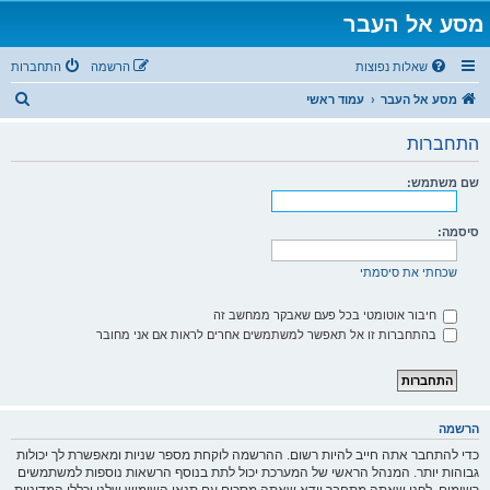
מסע אל העבר
שאלות נפוצות
הרשמה
התחברות
ח
מסע אל העבר
עמוד ראשי
י
התחברות
פ
ו
שם משתמש:
ש
סיסמה:
שכחתי את סיסמתי
חיבור אוטומטי בכל פעם שאבקר ממחשב זה
בהתחברות זו אל תאפשר למשתמשים אחרים לראות אם אני מחובר
הרשמה
כדי להתחבר אתה חייב להיות רשום. ההרשמה לוקחת מספר שניות ומאפשרת לך יכולות
גבוהות יותר. המנהל הראשי של המערכת יכול לתת בנוסף הרשאות נוספות למשתמשים
רשומים. לפני שאתה מתחבר וודא שאתה מסכים עם תנאי השימוש שלנו וכללי המדיניות.