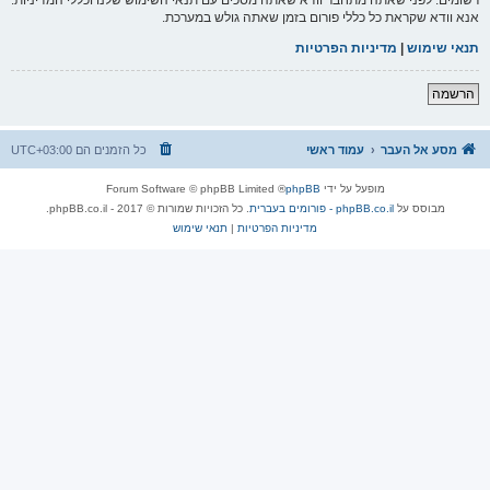
אנא וודא שקראת כל כללי פורום בזמן שאתה גולש במערכת.
תנאי שימוש
|
מדיניות הפרטיות
הרשמה
מסע אל העבר
עמוד ראשי
כל הזמנים הם
UTC+03:00
מופעל על ידי
phpBB
® Forum Software © phpBB Limited
מבוסס על
phpBB.co.il - פורומים בעברית
. כל הזכויות שמורות © 2017 - phpBB.co.il.
מדיניות הפרטיות
|
תנאי שימוש