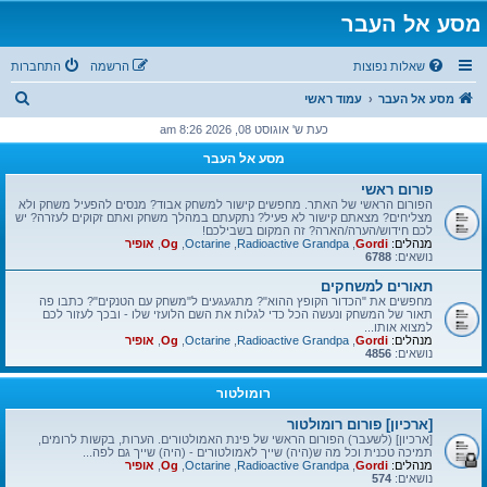
מסע אל העבר
שאלות נפוצות
הרשמה
התחברות
ח
מסע אל העבר
עמוד ראשי
י
כעת ש' אוגוסט 08, 2026 8:26 am
פ
מסע אל העבר
ו
פורום ראשי
ש
הפורום הראשי של האתר. מחפשים קישור למשחק אבוד? מנסים להפעיל משחק ולא
מצליחים? מצאתם קישור לא פעיל? נתקעתם במהלך משחק ואתם זקוקים לעזרה? יש
לכם חידוש/הערה/הארה? זה המקום בשבילכם!
מנהלים:
Gordi
,
Radioactive Grandpa
,
Octarine
,
Og
,
אופיר
נושאים:
6788
תאורים למשחקים
מחפשים את "הכדור הקופץ ההוא"? מתגעגעים ל"משחק עם הטנקים"? כתבו פה
תאור של המשחק ונעשה הכל כדי לגלות את השם הלועזי שלו - ובכך לעזור לכם
למצוא אותו...
מנהלים:
Gordi
,
Radioactive Grandpa
,
Octarine
,
Og
,
אופיר
נושאים:
4856
רומולטור
[ארכיון] פורום רומולטור
[ארכיון] (לשעבר) הפורום הראשי של פינת האמולטורים. הערות, בקשות לרומים,
תמיכה טכנית וכל מה ש(היה) שייך לאמולטורים - (היה) שייך גם לפה...
מנהלים:
Gordi
,
Radioactive Grandpa
,
Octarine
,
Og
,
אופיר
נושאים:
574