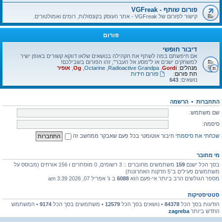
פורום שותף - VGFreak
קישור לפורום של VGFreak - אתר העוסק בקונסולות, רומים ואמולטורים.
פורום
דיבור חופשי
אם חיפשתם במה לשתף את הקהילה בנושאים שלאו דווקא קשורים באופן ישיר
למשחקים ישנים או ל"מסע אל העבר", זהו הפורום בשבילכם!
מנהלים:
Gordi
,
Radioactive Grandpa
,
Octarine
,
Og
,
אופיר
תת פורום:
פורום חידות
נושאים:
643
התחברות
•
הרשמה
שם משתמש:
סיסמה:
שכחתי את סיסמתי
חיבור אוטומטי בכל פעם שאבקר ממחשב זה
מי מחובר
בסך הכל ישנם
159
משתמשים מחוברים :: 3 רשומים, 0 מוסתרים ו 156 אורחים (מבוסס על
משתמשים פעילים ב־5 הדקות האחרונות)
מספר הגולשים הרב ביותר אי-פעם הוא
6088
ב ג' אפריל 07, 2026 3:39 am
סטטיסטיקות
הודעות בסך הכל
84378
• נושאים בסך הכל
12579
• משתמשים בסך הכל
9174
• המשתמש
החדש ביותר
zagreba