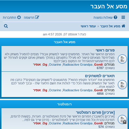
מסע אל העבר
שאלות נפוצות
הרשמה
התחברות
ח
מסע אל העבר
עמוד ראשי
י
כעת ו' אוגוסט 07, 2026 4:57 am
פ
מסע אל העבר
ו
פורום ראשי
ש
הפורום הראשי של האתר. מחפשים קישור למשחק אבוד? מנסים להפעיל משחק ולא
מצליחים? מצאתם קישור לא פעיל? נתקעתם במהלך משחק ואתם זקוקים לעזרה? יש
לכם חידוש/הערה/הארה? זה המקום בשבילכם!
מנהלים:
Gordi
,
Radioactive Grandpa
,
Octarine
,
Og
,
אופיר
נושאים:
6787
תאורים למשחקים
מחפשים את "הכדור הקופץ ההוא"? מתגעגעים ל"משחק עם הטנקים"? כתבו פה
תאור של המשחק ונעשה הכל כדי לגלות את השם הלועזי שלו - ובכך לעזור לכם
למצוא אותו...
מנהלים:
Gordi
,
Radioactive Grandpa
,
Octarine
,
Og
,
אופיר
נושאים:
4856
רומולטור
[ארכיון] פורום רומולטור
[ארכיון] (לשעבר) הפורום הראשי של פינת האמולטורים. הערות, בקשות לרומים,
תמיכה טכנית וכל מה ש(היה) שייך לאמולטורים - (היה) שייך גם לפה...
מנהלים:
Gordi
,
Radioactive Grandpa
,
Octarine
,
Og
,
אופיר
נושאים:
574