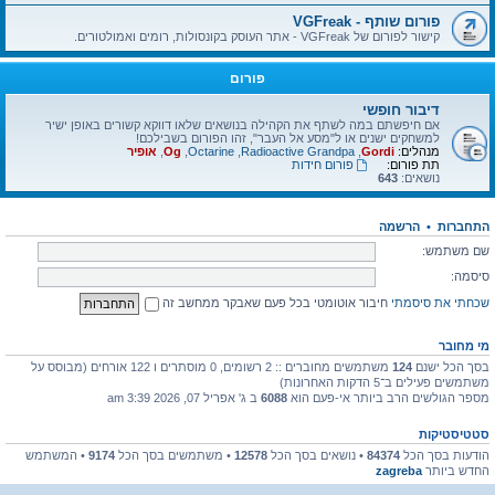
פורום שותף - VGFreak
קישור לפורום של VGFreak - אתר העוסק בקונסולות, רומים ואמולטורים.
פורום
דיבור חופשי
אם חיפשתם במה לשתף את הקהילה בנושאים שלאו דווקא קשורים באופן ישיר
למשחקים ישנים או ל"מסע אל העבר", זהו הפורום בשבילכם!
מנהלים:
Gordi
,
Radioactive Grandpa
,
Octarine
,
Og
,
אופיר
תת פורום:
פורום חידות
נושאים:
643
התחברות
•
הרשמה
שם משתמש:
סיסמה:
שכחתי את סיסמתי
חיבור אוטומטי בכל פעם שאבקר ממחשב זה
מי מחובר
בסך הכל ישנם
124
משתמשים מחוברים :: 2 רשומים, 0 מוסתרים ו 122 אורחים (מבוסס על
משתמשים פעילים ב־5 הדקות האחרונות)
מספר הגולשים הרב ביותר אי-פעם הוא
6088
ב ג' אפריל 07, 2026 3:39 am
סטטיסטיקות
הודעות בסך הכל
84374
• נושאים בסך הכל
12578
• משתמשים בסך הכל
9174
• המשתמש
החדש ביותר
zagreba