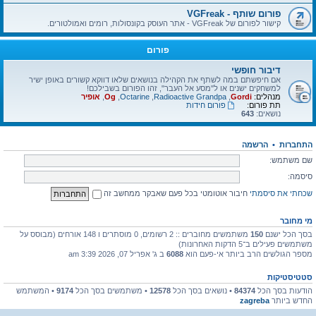
פורום שותף - VGFreak
קישור לפורום של VGFreak - אתר העוסק בקונסולות, רומים ואמולטורים.
פורום
דיבור חופשי
אם חיפשתם במה לשתף את הקהילה בנושאים שלאו דווקא קשורים באופן ישיר
למשחקים ישנים או ל"מסע אל העבר", זהו הפורום בשבילכם!
מנהלים:
Gordi
,
Radioactive Grandpa
,
Octarine
,
Og
,
אופיר
תת פורום:
פורום חידות
נושאים:
643
התחברות
•
הרשמה
שם משתמש:
סיסמה:
שכחתי את סיסמתי
חיבור אוטומטי בכל פעם שאבקר ממחשב זה
מי מחובר
בסך הכל ישנם
150
משתמשים מחוברים :: 2 רשומים, 0 מוסתרים ו 148 אורחים (מבוסס על
משתמשים פעילים ב־5 הדקות האחרונות)
מספר הגולשים הרב ביותר אי-פעם הוא
6088
ב ג' אפריל 07, 2026 3:39 am
סטטיסטיקות
הודעות בסך הכל
84374
• נושאים בסך הכל
12578
• משתמשים בסך הכל
9174
• המשתמש
החדש ביותר
zagreba