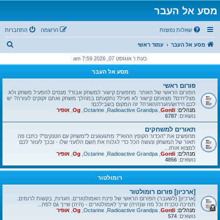
מסע אל העבר
שאלות נפוצות
הרשמה
התחברות
ח
מסע אל העבר
עמוד ראשי
י
כעת ו' אוגוסט 07, 2026 7:59 am
פ
מסע אל העבר
ו
פורום ראשי
ש
הפורום הראשי של האתר. מחפשים קישור למשחק אבוד? מנסים להפעיל משחק ולא
מצליחים? מצאתם קישור לא פעיל? נתקעתם במהלך משחק ואתם זקוקים לעזרה? יש
לכם חידוש/הערה/הארה? זה המקום בשבילכם!
מנהלים:
Gordi
,
Radioactive Grandpa
,
Octarine
,
Og
,
אופיר
נושאים:
6787
תאורים למשחקים
מחפשים את "הכדור הקופץ ההוא"? מתגעגעים ל"משחק עם הטנקים"? כתבו פה
תאור של המשחק ונעשה הכל כדי לגלות את השם הלועזי שלו - ובכך לעזור לכם
למצוא אותו...
מנהלים:
Gordi
,
Radioactive Grandpa
,
Octarine
,
Og
,
אופיר
נושאים:
4856
רומולטור
[ארכיון] פורום רומולטור
[ארכיון] (לשעבר) הפורום הראשי של פינת האמולטורים. הערות, בקשות לרומים,
תמיכה טכנית וכל מה ש(היה) שייך לאמולטורים - (היה) שייך גם לפה...
מנהלים:
Gordi
,
Radioactive Grandpa
,
Octarine
,
Og
,
אופיר
נושאים:
574