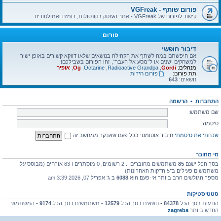
פורום שותף - VGFreak
קישור לפורום של VGFreak - אתר העוסק בקונסולות, רומים ואמולטורים.
פורום
דיבור חופשי
אם חיפשתם במה לשתף את הקהילה בנושאים שלאו דווקא קשורים באופן ישיר
למשחקים ישנים או ל"מסע אל העבר", זהו הפורום בשבילכם!
מנהלים:
Gordi
,
Radioactive Grandpa
,
Octarine
,
Og
,
אופיר
תת פורום:
פורום חידות
נושאים:
643
התחברות
•
הרשמה
שם משתמש:
סיסמה:
שכחתי את סיסמתי
חיבור אוטומטי בכל פעם שאבקר ממחשב זה
מי מחובר
בסך הכל ישנם
85
משתמשים מחוברים :: 2 רשומים, 0 מוסתרים ו 83 אורחים (מבוסס על
משתמשים פעילים ב־5 הדקות האחרונות)
מספר הגולשים הרב ביותר אי-פעם הוא
6088
ב ג' אפריל 07, 2026 3:39 am
סטטיסטיקות
הודעות בסך הכל
84378
• נושאים בסך הכל
12579
• משתמשים בסך הכל
9174
• המשתמש
החדש ביותר
zagreba