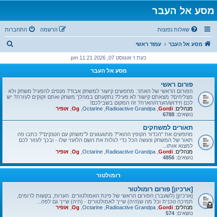
מסע אל העבר
שאלות נפוצות
הרשמה
התחברות
ח
מסע אל העבר
עמוד ראשי
י
כעת ו' אוגוסט 07, 2026 11:21 pm
פ
מסע אל העבר
ו
פורום ראשי
ש
הפורום הראשי של האתר. מחפשים קישור למשחק אבוד? מנסים להפעיל משחק ולא
מצליחים? מצאתם קישור לא פעיל? נתקעתם במהלך משחק ואתם זקוקים לעזרה? יש
לכם חידוש/הערה/הארה? זה המקום בשבילכם!
מנהלים:
Gordi
,
Radioactive Grandpa
,
Octarine
,
Og
,
אופיר
נושאים:
6788
תאורים למשחקים
מחפשים את "הכדור הקופץ ההוא"? מתגעגעים ל"משחק עם הטנקים"? כתבו פה
תאור של המשחק ונעשה הכל כדי לגלות את השם הלועזי שלו - ובכך לעזור לכם
למצוא אותו...
מנהלים:
Gordi
,
Radioactive Grandpa
,
Octarine
,
Og
,
אופיר
נושאים:
4856
רומולטור
[ארכיון] פורום רומולטור
[ארכיון] (לשעבר) הפורום הראשי של פינת האמולטורים. הערות, בקשות לרומים,
תמיכה טכנית וכל מה ש(היה) שייך לאמולטורים - (היה) שייך גם לפה...
מנהלים:
Gordi
,
Radioactive Grandpa
,
Octarine
,
Og
,
אופיר
נושאים:
574